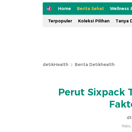
Home
Berita Sehat
Wellness 
Terpopuler
Koleksi Pilihan
Tanya D
detikHealth
Berita Detikhealth
Perut Sixpack 
Fakt
dt
Rabu, 