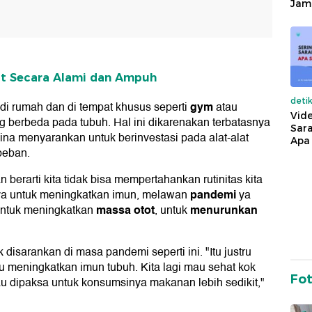
Jam
it Secara Alami dan Ampuh
deti
gym
 di rumah dan di tempat khusus seperti
atau
Vide
 berbeda pada tubuh. Hal ini dikarenakan terbatasnya
Sara
gina menyarankan untuk berinvestasi pada alat-alat
Apa 
beban.
erarti kita tidak bisa mempertahankan rutinitas kita
pandemi
nnya untuk meningkatkan imun, melawan
ya
massa otot
menurunkan
untuk meningkatkan
, untuk
k disarankan di masa pandemi seperti ini. "Itu justru
 meningkatkan imun tubuh. Kita lagi mau sehat kok
Fo
au dipaksa untuk konsumsinya makanan lebih sedikit,"