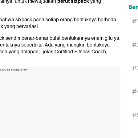
perut sixpack
salnya, untuk mewujudkan
yang
Ber
u bahwa sixpack pada setiap orang bentuknya berbeda-
#
ik yang bervariasi.
ck sendiri benar-benar bulat bentukannya enam gitu ya,
#
bentuknya seperti itu. Ada yang mungkin bentuknya
da yang delapan," jelas Certified Fitness Coach,
#
ADVERTISEMENT
#
#