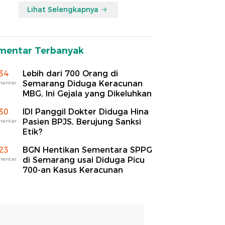
Lihat Selengkapnya
mentar Terbanyak
34
Lebih dari 700 Orang di
Semarang Diduga Keracunan
mentar
MBG, Ini Gejala yang Dikeluhkan
30
IDI Panggil Dokter Diduga Hina
Pasien BPJS, Berujung Sanksi
mentar
Etik?
23
BGN Hentikan Sementara SPPG
di Semarang usai Diduga Picu
mentar
700-an Kasus Keracunan