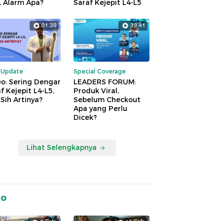
, Alarm Apa?
Saraf Kejepit L4-L5
01:39
39:41
kUpdate
Special Coverage
o: Sering Dengar
LEADERS FORUM:
f Kejepit L4-L5,
Produk Viral,
Sih Artinya?
Sebelum Checkout
Apa yang Perlu
Dicek?
Lihat Selengkapnya
to