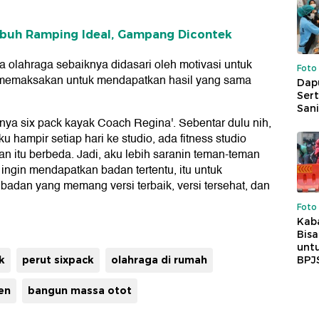
Tubuh Ramping Ideal, Gampang Dicontek
olahraga sebaiknya didasari oleh motivasi untuk
Foto
lu memaksakan untuk mendapatkan hasil yang sama
Dap
Sert
Sani
nya six pack kayak Coach Regina'. Sebentar dulu nih,
u hampir setiap hari ke studio, ada fitness studio
man itu berbeda. Jadi, aku lebih saranin teman-teman
ingin mendapatkan badan tertentu, itu untuk
badan yang memang versi terbaik, versi tersehat, dan
Foto
Kaba
Bis
untu
k
perut sixpack
olahraga di rumah
BPJ
en
bangun massa otot