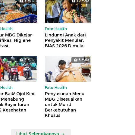
3 Foto
10 Foto
 Health
Foto Health
ur MBG Dikejar
Lindungi Anak dari
ifikasi Higiene
Penyakit Menular,
tasi
BIAS 2026 Dimulai
7 Foto
8 Foto
 Health
Foto Health
r Baik! Ojol Kini
Penyusunan Menu
a Menabung
MBG Disesuaikan
k Bayar Iuran
untuk Murid
S Kesehatan
Berkebutuhan
Khusus
Lihat Selengkapnya