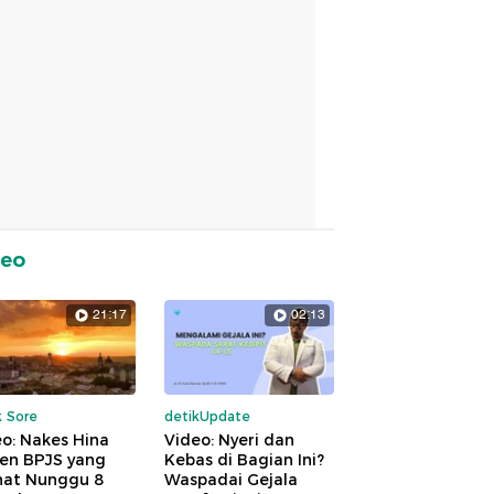
deo
21:17
02:13
k Sore
detikUpdate
o: Nakes Hina
Video: Nyeri dan
ien BPJS yang
Kebas di Bagian Ini?
hat Nunggu 8
Waspadai Gejala