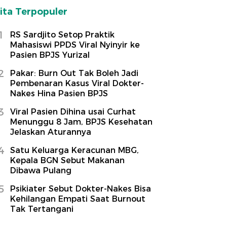
ita Terpopuler
1
RS Sardjito Setop Praktik
Mahasiswi PPDS Viral Nyinyir ke
Pasien BPJS Yurizal
2
Pakar: Burn Out Tak Boleh Jadi
Pembenaran Kasus Viral Dokter-
Nakes Hina Pasien BPJS
3
Viral Pasien Dihina usai Curhat
Menunggu 8 Jam, BPJS Kesehatan
Jelaskan Aturannya
4
Satu Keluarga Keracunan MBG,
Kepala BGN Sebut Makanan
Dibawa Pulang
5
Psikiater Sebut Dokter-Nakes Bisa
Kehilangan Empati Saat Burnout
Tak Tertangani