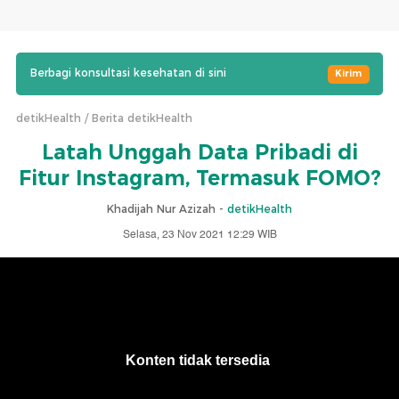
Berbagi konsultasi kesehatan di sini
Kirim
detikHealth
Berita detikHealth
Latah Unggah Data Pribadi di
Fitur Instagram, Termasuk FOMO?
Khadijah Nur Azizah -
detikHealth
Selasa, 23 Nov 2021 12:29 WIB