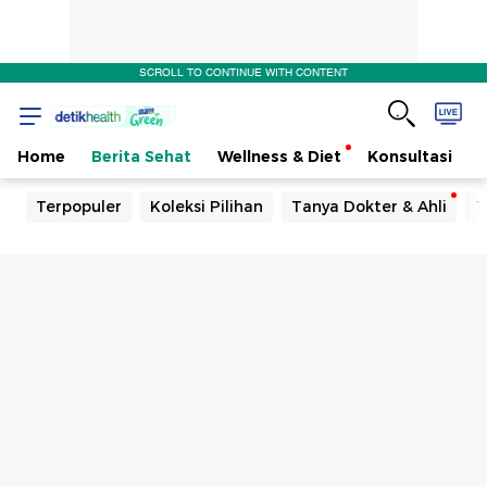
SCROLL TO CONTINUE WITH CONTENT
Home
Berita Sehat
Wellness & Diet
Konsultasi
Terpopuler
Koleksi Pilihan
Tanya Dokter & Ahli
T