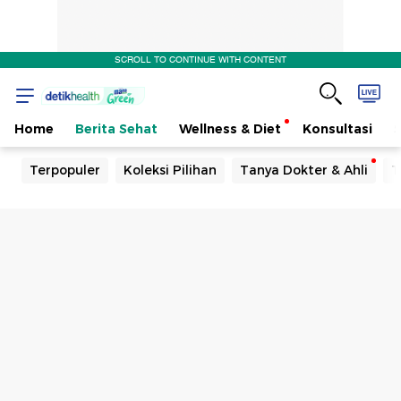
SCROLL TO CONTINUE WITH CONTENT
Home
Berita Sehat
Wellness & Diet
Konsultasi
Terpopuler
Koleksi Pilihan
Tanya Dokter & Ahli
T