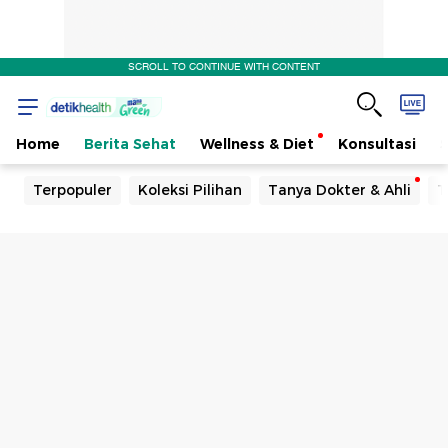
SCROLL TO CONTINUE WITH CONTENT
Home
Berita Sehat
Wellness & Diet
Konsultasi
Terpopuler
Koleksi Pilihan
Tanya Dokter & Ahli
T