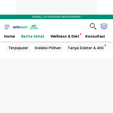
SCROLL TO CONTINUE WITH CONTENT
Home
Berita Sehat
Wellness & Diet
Konsultasi
Terpopuler
Koleksi Pilihan
Tanya Dokter & Ahli
T