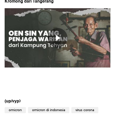
Kromong dari Tangerang
(up/vyp)
omicron
omicron di indonesia
virus corona