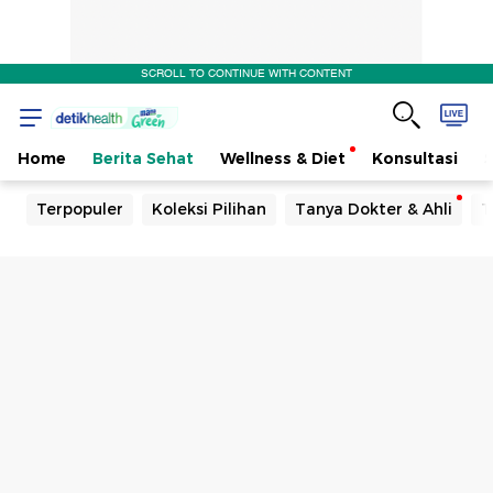
SCROLL TO CONTINUE WITH CONTENT
Home
Berita Sehat
Wellness & Diet
Konsultasi
Terpopuler
Koleksi Pilihan
Tanya Dokter & Ahli
T