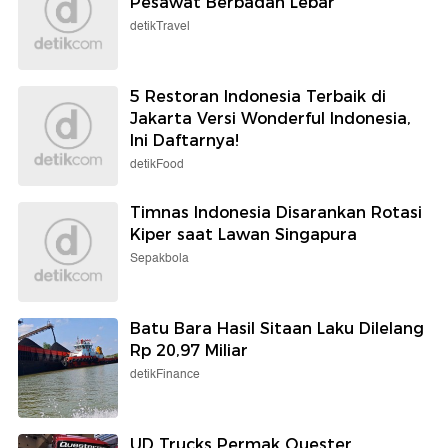
Pesawat Berbadan Lebar
detikTravel
5 Restoran Indonesia Terbaik di
Jakarta Versi Wonderful Indonesia,
Ini Daftarnya!
detikFood
Timnas Indonesia Disarankan Rotasi
Kiper saat Lawan Singapura
Sepakbola
Batu Bara Hasil Sitaan Laku Dilelang
Rp 20,97 Miliar
detikFinance
UD Trucks Permak Quester,