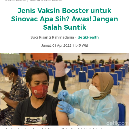
Jenis Vaksin Booster untuk
Sinovac Apa Sih? Awas! Jangan
Salah Suntik
Suci Risanti Rahmadania -
detikHealth
Jumat, 01 Apr 2022 11:45 WIB