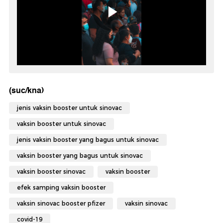
(suc/kna)
jenis vaksin booster untuk sinovac
vaksin booster untuk sinovac
jenis vaksin booster yang bagus untuk sinovac
vaksin booster yang bagus untuk sinovac
vaksin booster sinovac
vaksin booster
efek samping vaksin booster
vaksin sinovac booster pfizer
vaksin sinovac
covid-19