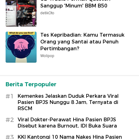
Sanggup 'Minum' BBM B50
detikOto
Tes Kepribadian: Kamu Termasuk
Orang yang Santai atau Penuh
Pertimbangan?
Wolipop
Berita Terpopuler
#1
Kemenkes Jelaskan Duduk Perkara Viral
Pasien BPJS Nunggu 8 Jam, Ternyata di
RSCM
#2
Viral Dokter-Perawat Hina Pasien BPJS
Disebut karena Burnout, IDI Buka Suara
#3
KKI Kantongi 10 Nama Nakes Hina Pasien