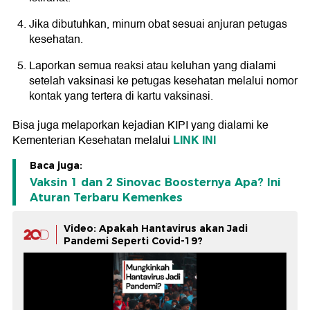
Jika dibutuhkan, minum obat sesuai anjuran petugas
kesehatan.
Laporkan semua reaksi atau keluhan yang dialami
setelah vaksinasi ke petugas kesehatan melalui nomor
kontak yang tertera di kartu vaksinasi.
Bisa juga melaporkan kejadian KIPI yang dialami ke
LINK INI
Kementerian Kesehatan melalui
Baca juga:
Vaksin 1 dan 2 Sinovac Boosternya Apa? Ini
Aturan Terbaru Kemenkes
Video: Apakah Hantavirus akan Jadi
Pandemi Seperti Covid-19?