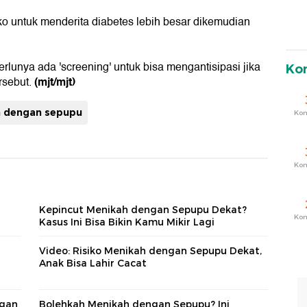
ko untuk menderita diabetes lebih besar dikemudian
rlunya ada 'screening' untuk bisa mengantisipasi jika
Ko
(mjt/mjt)
ersebut.
 dengan sepupu
Ko
Ko
Kepincut Menikah dengan Sepupu Dekat?
Ko
Kasus Ini Bisa Bikin Kamu Mikir Lagi
Video: Risiko Menikah dengan Sepupu Dekat,
Anak Bisa Lahir Cacat
ngan
Bolehkah Menikah dengan Sepupu? Ini