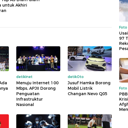
a untuk Akhiri
ran
Foto
Usai
97 
Reko
Pes
detikInet
detikOto
 Ada
Menuju Internet 100
Jusuf Hamka Borong
nnya
Mbps, APJII Dorong
Mobil Listrik
Foto
Penguatan
Changan Nevo Q05
PBB
Infrastruktur
Kris
Afg
Nasional
Mem