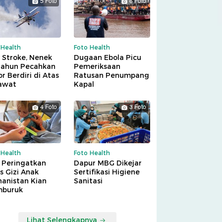
5 Foto
6 Foto
 Health
Foto Health
 Stroke, Nenek
Dugaan Ebola Picu
Tahun Pecahkan
Pemeriksaan
r Berdiri di Atas
Ratusan Penumpang
awat
Kapal
4 Foto
3 Foto
 Health
Foto Health
 Peringatkan
Dapur MBG Dikejar
is Gizi Anak
Sertifikasi Higiene
hanistan Kian
Sanitasi
buruk
Lihat Selengkapnya