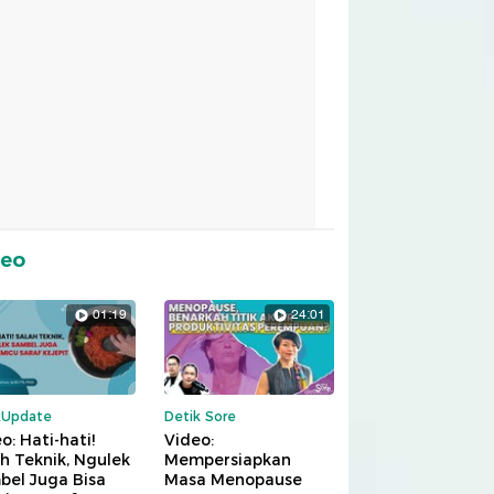
deo
01:19
24:01
kUpdate
Detik Sore
o: Hati-hati!
Video:
h Teknik, Ngulek
Mempersiapkan
bel Juga Bisa
Masa Menopause