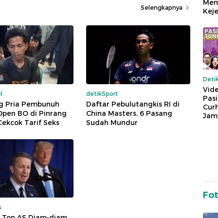
Mem
Selengkapnya
Keje
Deti
Vide
l
detikSport
Pas
 Pria Pembunuh
Daftar Pebulutangkis RI di
Cur
Open BO di Pinrang
China Masters, 6 Pasang
Jam
ekcok Tarif Seks
Sudah Mundur
Fo
s
l Top AS Diam-diam