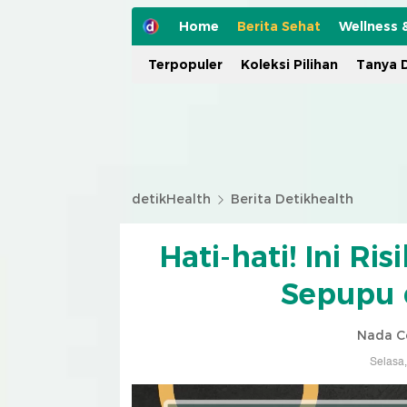
Home
Berita Sehat
Wellness 
Terpopuler
Koleksi Pilihan
Tanya D
detikHealth
Berita Detikhealth
Hati-hati! Ini R
Sepupu d
Nada C
Selasa,