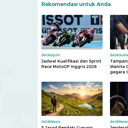
Rekomendasi untuk Anda
detikSport
detikSulse
Jadwal Kualifikasi dan Sprint
Tampang
Race MotoGP Inggris 2026
Wanita 
gegara C
detikNews
detikNew
5 Jasad Pendaki Gunung
Jendera