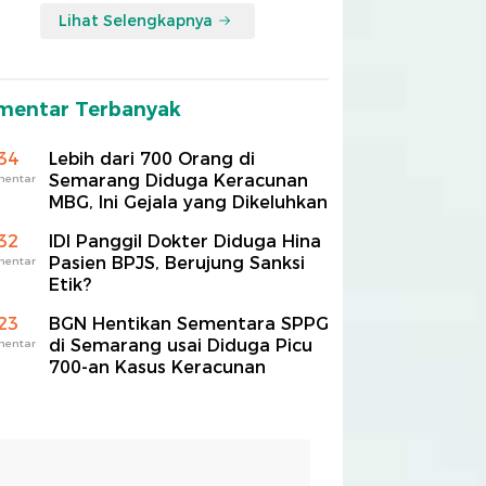
Lihat Selengkapnya
mentar Terbanyak
34
Lebih dari 700 Orang di
Semarang Diduga Keracunan
mentar
MBG, Ini Gejala yang Dikeluhkan
32
IDI Panggil Dokter Diduga Hina
Pasien BPJS, Berujung Sanksi
mentar
Etik?
23
BGN Hentikan Sementara SPPG
di Semarang usai Diduga Picu
mentar
700-an Kasus Keracunan