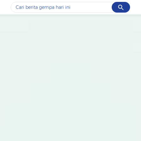
Cancel
Yang sedang ramai dicari
#1
data live draw sgp
#2
kebakaran
#3
prabowo
#4
iran
#5
gempa hari ini
Promoted
Terakhir yang dicari
Loading...