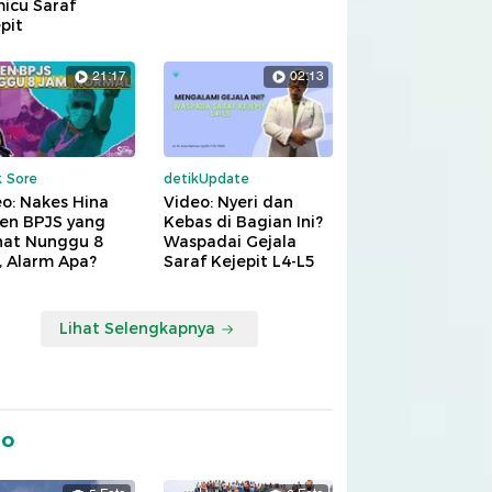
icu Saraf
pit
21:17
02:13
k Sore
detikUpdate
o: Nakes Hina
Video: Nyeri dan
ien BPJS yang
Kebas di Bagian Ini?
hat Nunggu 8
Waspadai Gejala
, Alarm Apa?
Saraf Kejepit L4-L5
Lihat Selengkapnya
to