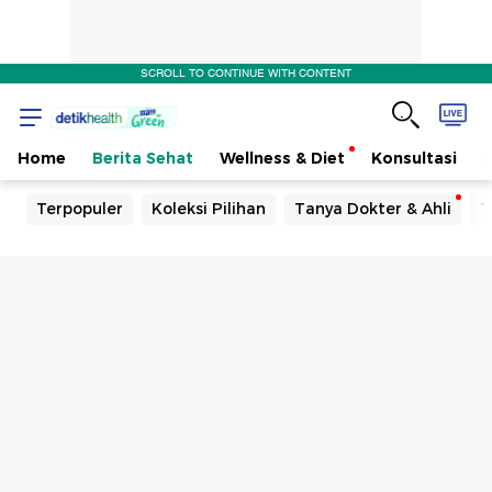
SCROLL TO CONTINUE WITH CONTENT
Home
Berita Sehat
Wellness & Diet
Konsultasi
Terpopuler
Koleksi Pilihan
Tanya Dokter & Ahli
T