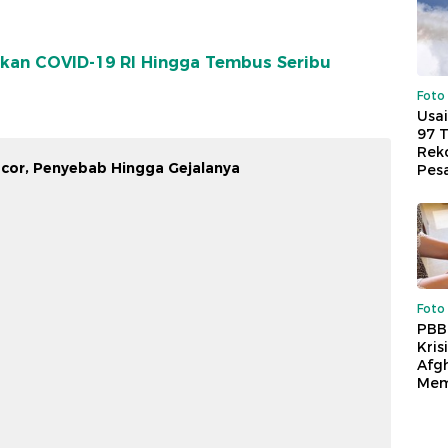
ikan COVID-19 RI Hingga Tembus Seribu
Foto
Usai
97 
Reko
ocor, Penyebab Hingga Gejalanya
Pes
Foto
PBB
Kris
Afg
Mem