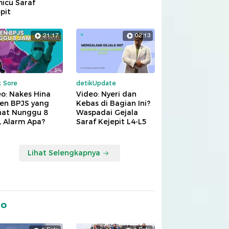
icu Saraf
pit
21:17
02:13
k Sore
detikUpdate
o: Nakes Hina
Video: Nyeri dan
ien BPJS yang
Kebas di Bagian Ini?
hat Nunggu 8
Waspadai Gejala
, Alarm Apa?
Saraf Kejepit L4-L5
Lihat Selengkapnya
to