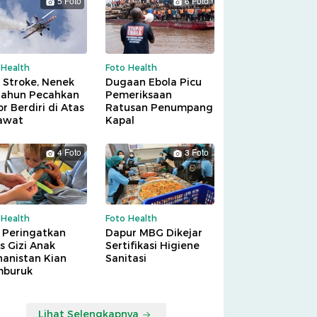
5 Foto
6 Foto
 Health
Foto Health
 Stroke, Nenek
Dugaan Ebola Picu
Tahun Pecahkan
Pemeriksaan
r Berdiri di Atas
Ratusan Penumpang
awat
Kapal
4 Foto
3 Foto
 Health
Foto Health
 Peringatkan
Dapur MBG Dikejar
is Gizi Anak
Sertifikasi Higiene
hanistan Kian
Sanitasi
buruk
Lihat Selengkapnya