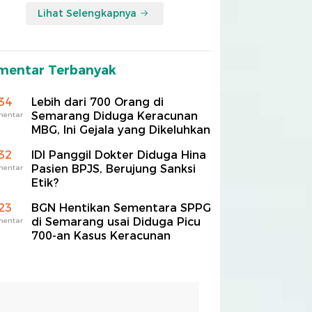
Lihat Selengkapnya
mentar Terbanyak
34
Lebih dari 700 Orang di
Semarang Diduga Keracunan
mentar
MBG, Ini Gejala yang Dikeluhkan
32
IDI Panggil Dokter Diduga Hina
Pasien BPJS, Berujung Sanksi
mentar
Etik?
23
BGN Hentikan Sementara SPPG
di Semarang usai Diduga Picu
mentar
700-an Kasus Keracunan