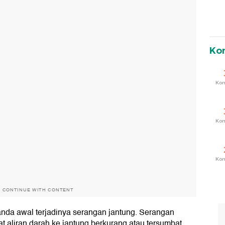
Ko
Ko
Ko
Ko
O CONTINUE WITH CONTENT
tanda awal terjadinya serangan jantung. Serangan
t aliran darah ke jantung berkurang atau tersumbat.