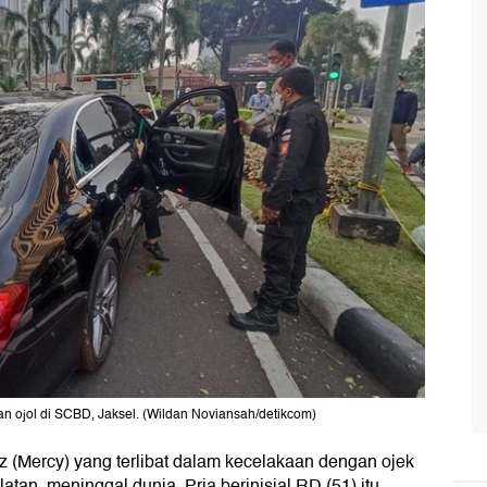
gan ojol di SCBD, Jaksel. (Wildan Noviansah/detikcom)
(Mercy) yang terlibat dalam kecelakaan dengan ojek
atan, meninggal dunia. Pria berinisial RD (51) itu