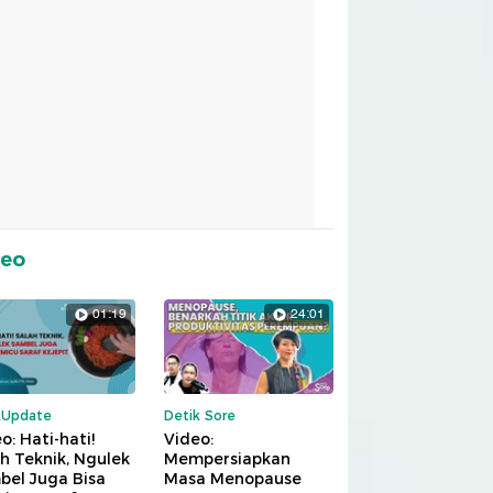
deo
01:19
24:01
kUpdate
Detik Sore
o: Hati-hati!
Video:
h Teknik, Ngulek
Mempersiapkan
bel Juga Bisa
Masa Menopause