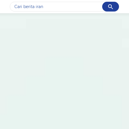
Cancel
Yang sedang ramai dicari
#1
data live draw sgp
#2
kebakaran
#3
prabowo
#4
iran
#5
gempa hari ini
Promoted
Terakhir yang dicari
Loading...