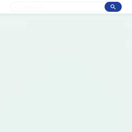
Cancel
Yang sedang ramai dicari
#1
data live draw sgp
#2
kebakaran
#3
prabowo
#4
iran
#5
gempa hari ini
Promoted
Terakhir yang dicari
Loading...