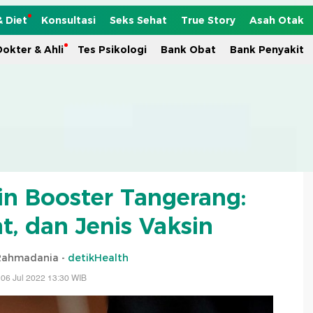
& Diet
Konsultasi
Seks Sehat
True Story
Asah Otak
okter & Ahli
Tes Psikologi
Bank Obat
Bank Penyakit
sin Booster Tangerang:
t, dan Jenis Vaksin
 Rahmadania -
detikHealth
06 Jul 2022 13:30 WIB