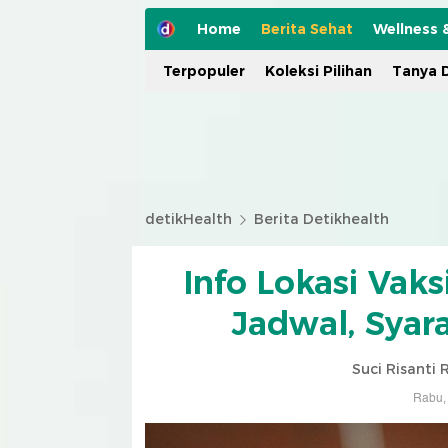
Home
Berita Sehat
Wellness 
Terpopuler
Koleksi Pilihan
Tanya D
detikHealth
Berita Detikhealth
Info Lokasi Vak
Jadwal, Syara
Suci Risanti
Rabu, 