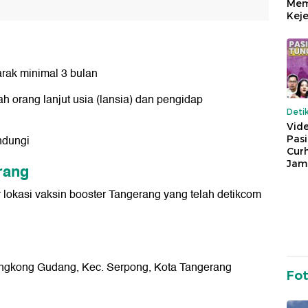
Mem
Keje
rak minimal 3 bulan
ah orang lanjut usia (lansia) dan pengidap
Deti
Vide
indungi
Pas
Cur
Jam
rang
ar lokasi vaksin booster Tangerang yang telah detikcom
Lengkong Gudang, Kec. Serpong, Kota Tangerang
Fo