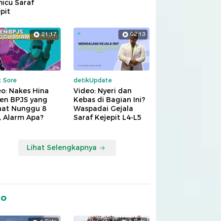
icu Saraf
pit
21:17
02:13
k Sore
detikUpdate
o: Nakes Hina
Video: Nyeri dan
ien BPJS yang
Kebas di Bagian Ini?
hat Nunggu 8
Waspadai Gejala
, Alarm Apa?
Saraf Kejepit L4-L5
Lihat Selengkapnya
to