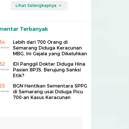
Lihat Selengkapnya
mentar Terbanyak
34
Lebih dari 700 Orang di
Semarang Diduga Keracunan
mentar
MBG, Ini Gejala yang Dikeluhkan
32
IDI Panggil Dokter Diduga Hina
Pasien BPJS, Berujung Sanksi
mentar
Etik?
23
BGN Hentikan Sementara SPPG
di Semarang usai Diduga Picu
mentar
700-an Kasus Keracunan