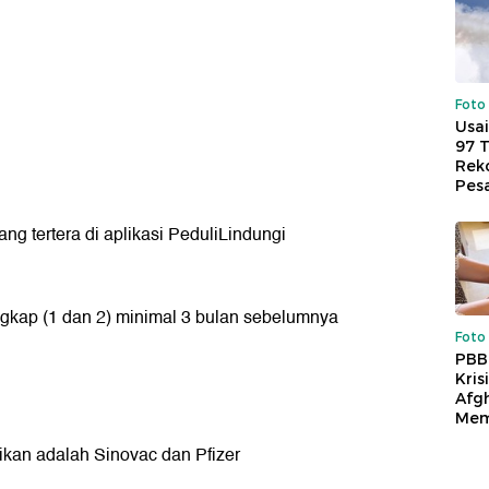
Foto
Usai
97 
Reko
Pes
ang tertera di aplikasi PeduliLindungi
ngkap (1 dan 2) minimal 3 bulan sebelumnya
Foto
PBB
Kris
Afg
Mem
ikan adalah Sinovac dan Pfizer