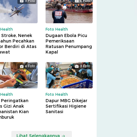
5 Foto
6 Foto
 Health
Foto Health
 Stroke, Nenek
Dugaan Ebola Picu
Tahun Pecahkan
Pemeriksaan
r Berdiri di Atas
Ratusan Penumpang
awat
Kapal
4 Foto
3 Foto
 Health
Foto Health
 Peringatkan
Dapur MBG Dikejar
is Gizi Anak
Sertifikasi Higiene
hanistan Kian
Sanitasi
buruk
Lihat Selengkapnya