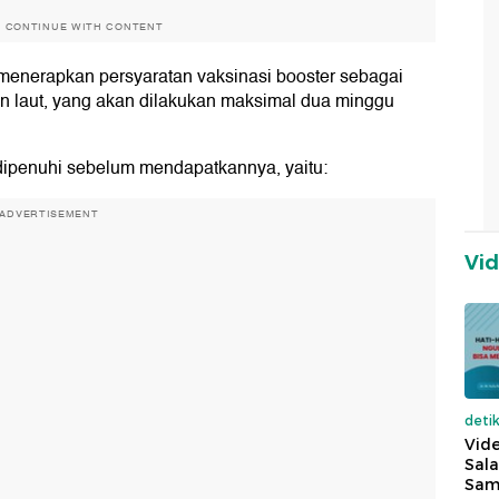
O CONTINUE WITH CONTENT
 menerapkan persyaratan vaksinasi booster sebagai
un laut, yang akan dilakukan maksimal dua minggu
dipenuhi sebelum mendapatkannya, yaitu:
ADVERTISEMENT
Vi
deti
Vide
Sala
Sam