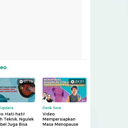
deo
01:19
24:01
kUpdate
Detik Sore
o: Hati-hati!
Video:
h Teknik, Ngulek
Mempersiapkan
bel Juga Bisa
Masa Menopause