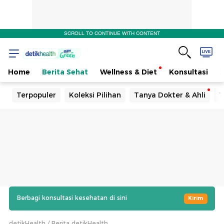
SCROLL TO CONTINUE WITH CONTENT
Home
Berita Sehat
Wellness & Diet
Konsultasi
Terpopuler
Koleksi Pilihan
Tanya Dokter & Ahli
T
Berbagi konsultasi kesehatan di sini
Kirim
detikHealth
Berita detikHealth