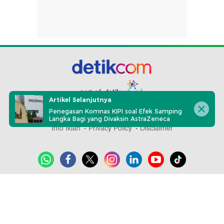
part of
Artikel Selanjutnya
Penegasan Komnas KIPI soal Efek Samping
Redaksi
Pedoman Media Siber
Karir
Kotak Pos
Langka Bagi yang Divaksin AstraZeneca
Info Iklan
Privacy Policy
Disclaimer
Download aplikasi detikcom