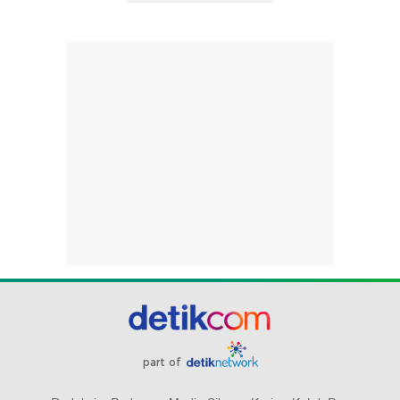
part of