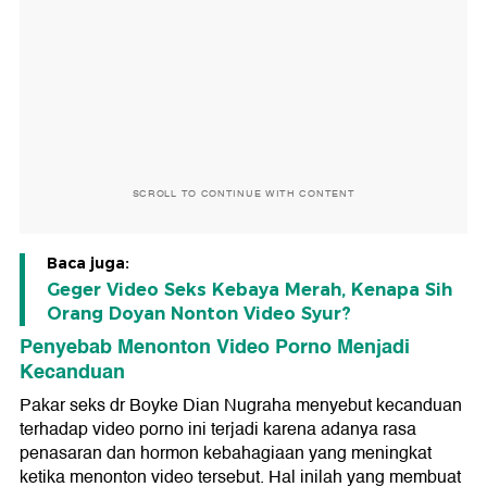
SCROLL TO CONTINUE WITH CONTENT
Baca juga:
Geger Video Seks Kebaya Merah, Kenapa Sih
Orang Doyan Nonton Video Syur?
Penyebab Menonton Video Porno Menjadi
Kecanduan
Pakar seks dr Boyke Dian Nugraha menyebut kecanduan
terhadap video porno ini terjadi karena adanya rasa
penasaran dan hormon kebahagiaan yang meningkat
ketika menonton video tersebut. Hal inilah yang membuat