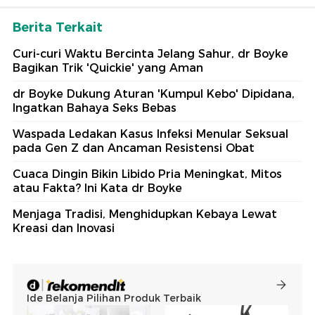
Berita Terkait
Curi-curi Waktu Bercinta Jelang Sahur, dr Boyke
Bagikan Trik 'Quickie' yang Aman
dr Boyke Dukung Aturan 'Kumpul Kebo' Dipidana,
Ingatkan Bahaya Seks Bebas
Waspada Ledakan Kasus Infeksi Menular Seksual
pada Gen Z dan Ancaman Resistensi Obat
Cuaca Dingin Bikin Libido Pria Meningkat, Mitos
atau Fakta? Ini Kata dr Boyke
Menjaga Tradisi, Menghidupkan Kebaya Lewat
Kreasi dan Inovasi