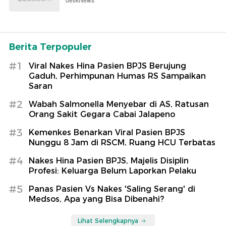
detikNews
Berita Terpopuler
#1
Viral Nakes Hina Pasien BPJS Berujung
Gaduh, Perhimpunan Humas RS Sampaikan
Saran
#2
Wabah Salmonella Menyebar di AS, Ratusan
Orang Sakit Gegara Cabai Jalapeno
#3
Kemenkes Benarkan Viral Pasien BPJS
Nunggu 8 Jam di RSCM, Ruang HCU Terbatas
#4
Nakes Hina Pasien BPJS, Majelis Disiplin
Profesi: Keluarga Belum Laporkan Pelaku
#5
Panas Pasien Vs Nakes 'Saling Serang' di
Medsos, Apa yang Bisa Dibenahi?
Lihat Selengkapnya