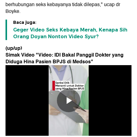
berhubungan seks kebayanya tidak dilepas," ucap dr
Boyke.
Baca juga:
Geger Video Seks Kebaya Merah, Kenapa Sih
Orang Doyan Nonton Video Syur?
(up/up)
Simak Video "
Video: IDI Bakal Panggil Dokter yang
Diduga Hina Pasien BPJS di Medsos
"