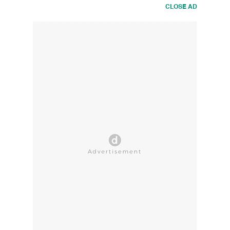
CLOSE AD