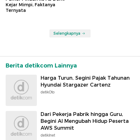
Kejar Mimpi, Faktanya
Ternyata
Selengkapnya
Berita detikcom Lainnya
Harga Turun, Segini Pajak Tahunan
Hyundai Stargazer Cartenz
detikOto
Dari Pekerja Pabrik hingga Guru,
Begini AI Mengubah Hidup Peserta
AWS Summit
detikInet