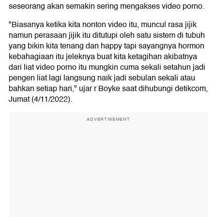
seseorang akan semakin sering mengakses video porno.
"Biasanya ketika kita nonton video itu, muncul rasa jijik
namun perasaan jijik itu ditutupi oleh satu sistem di tubuh
yang bikin kita tenang dan happy tapi sayangnya hormon
kebahagiaan itu jeleknya buat kita ketagihan akibatnya
dari liat video porno itu mungkin cuma sekali setahun jadi
pengen liat lagi langsung naik jadi sebulan sekali atau
bahkan setiap hari," ujar r Boyke saat dihubungi detikcom,
Jumat (4/11/2022).
ADVERTISEMENT