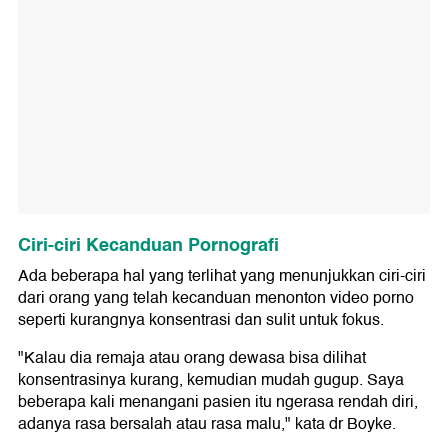
Ciri-ciri Kecanduan Pornografi
Ada beberapa hal yang terlihat yang menunjukkan ciri-ciri
dari orang yang telah kecanduan menonton video porno
seperti kurangnya konsentrasi dan sulit untuk fokus.
"Kalau dia remaja atau orang dewasa bisa dilihat
konsentrasinya kurang, kemudian mudah gugup. Saya
beberapa kali menangani pasien itu ngerasa rendah diri,
adanya rasa bersalah atau rasa malu," kata dr Boyke.