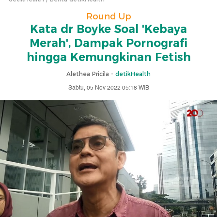
Round Up
Kata dr Boyke Soal 'Kebaya
Merah', Dampak Pornografi
hingga Kemungkinan Fetish
Alethea Pricila -
detikHealth
Sabtu, 05 Nov 2022 05:18 WIB