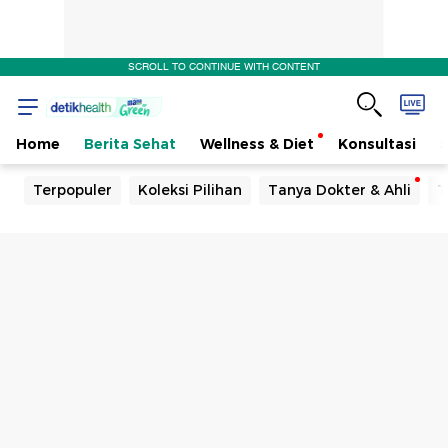
SCROLL TO CONTINUE WITH CONTENT
Home
Berita Sehat
Wellness & Diet
Konsultasi
Terpopuler
Koleksi Pilihan
Tanya Dokter & Ahli
T