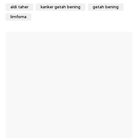
aldi taher
kanker getah bening
getah bening
limfoma