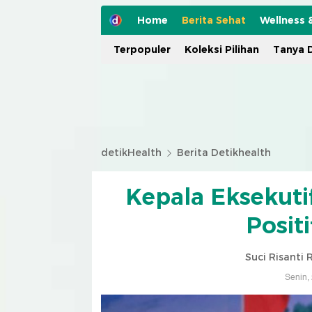
Home
Berita Sehat
Wellness 
Terpopuler
Koleksi Pilihan
Tanya D
detikHealth
Berita Detikhealth
Kepala Eksekuti
Posit
Suci Risanti
Senin,