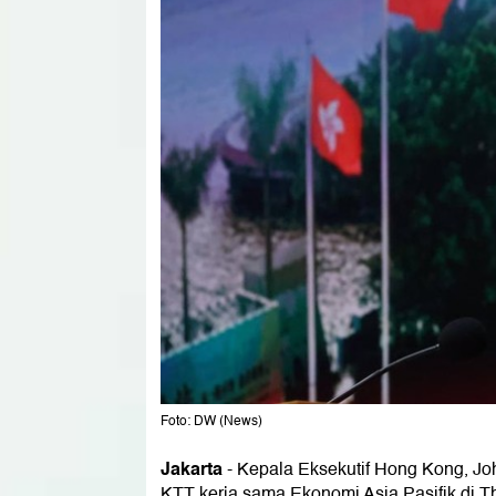
Foto: DW (News)
Jakarta
-
Kepala Eksekutif Hong Kong, Joh
KTT kerja sama Ekonomi Asia Pasifik di Th