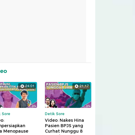
deo
24:01
21:17
k Sore
Detik Sore
o:
Video: Nakes Hina
persiapkan
Pasien BPJS yang
a Menopause
Curhat Nunggu 8