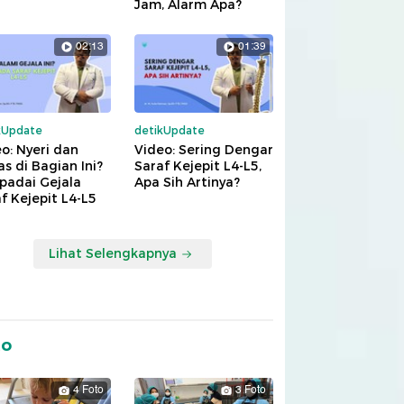
Jam, Alarm Apa?
02:13
01:39
kUpdate
detikUpdate
o: Nyeri dan
Video: Sering Dengar
s di Bagian Ini?
Saraf Kejepit L4-L5,
padai Gejala
Apa Sih Artinya?
f Kejepit L4-L5
Lihat Selengkapnya
to
4 Foto
3 Foto