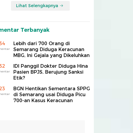
Lihat Selengkapnya
mentar Terbanyak
34
Lebih dari 700 Orang di
Semarang Diduga Keracunan
mentar
MBG, Ini Gejala yang Dikeluhkan
32
IDI Panggil Dokter Diduga Hina
Pasien BPJS, Berujung Sanksi
mentar
Etik?
23
BGN Hentikan Sementara SPPG
di Semarang usai Diduga Picu
mentar
700-an Kasus Keracunan