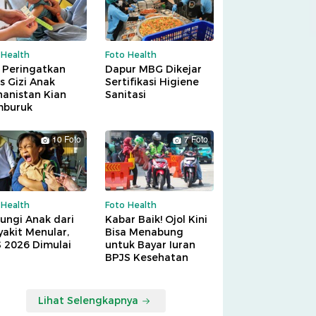
 Health
Foto Health
 Peringatkan
Dapur MBG Dikejar
is Gizi Anak
Sertifikasi Higiene
hanistan Kian
Sanitasi
buruk
10 Foto
7 Foto
 Health
Foto Health
ungi Anak dari
Kabar Baik! Ojol Kini
akit Menular,
Bisa Menabung
S 2026 Dimulai
untuk Bayar Iuran
BPJS Kesehatan
Lihat Selengkapnya