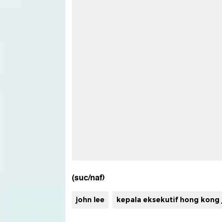
(suc/naf)
john lee
kepala eksekutif hong kong 