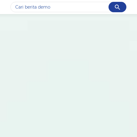
Cancel
Yang sedang ramai dicari
#1
piala presiden 2026
#2
prabowo
#3
gempa hari ini
#4
demo
#5
iran
Promoted
Terakhir yang dicari
Loading...