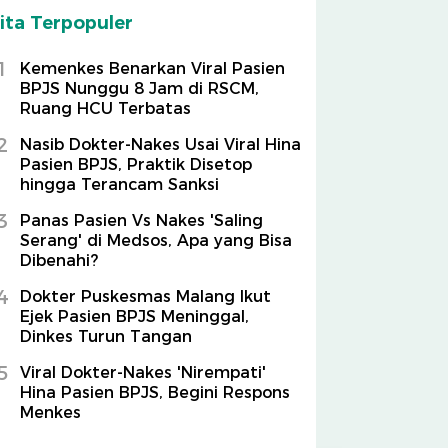
ita Terpopuler
1
Kemenkes Benarkan Viral Pasien
BPJS Nunggu 8 Jam di RSCM,
Ruang HCU Terbatas
2
Nasib Dokter-Nakes Usai Viral Hina
Pasien BPJS, Praktik Disetop
hingga Terancam Sanksi
3
Panas Pasien Vs Nakes 'Saling
Serang' di Medsos, Apa yang Bisa
Dibenahi?
4
Dokter Puskesmas Malang Ikut
Ejek Pasien BPJS Meninggal,
Dinkes Turun Tangan
5
Viral Dokter-Nakes 'Nirempati'
Hina Pasien BPJS, Begini Respons
Menkes