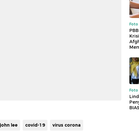
Foto
PBB
Kris
Afg
Mem
Foto
Lind
Peny
BIA
john lee
covid-19
virus corona