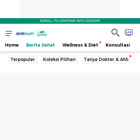
SCROLL TO CONTINUE WITH CONTENT
Home
Berita Sehat
Wellness & Diet
Konsultasi
Terpopuler
Koleksi Pilihan
Tanya Dokter & Ahli
T