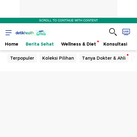
SCROLL TO CONTINUE WITH CONTENT
Home
Berita Sehat
Wellness & Diet
Konsultasi
Terpopuler
Koleksi Pilihan
Tanya Dokter & Ahli
T