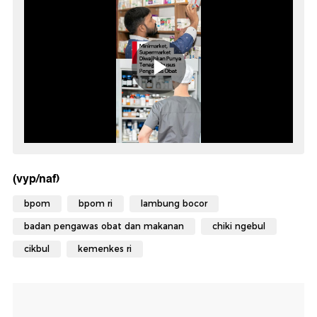
(vyp/naf)
bpom
bpom ri
lambung bocor
badan pengawas obat dan makanan
chiki ngebul
cikbul
kemenkes ri