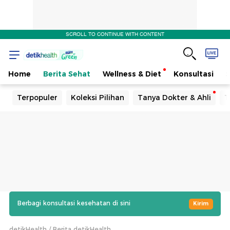
SCROLL TO CONTINUE WITH CONTENT
Home
Berita Sehat
Wellness & Diet
Konsultasi
Terpopuler
Koleksi Pilihan
Tanya Dokter & Ahli
T
Berbagi konsultasi kesehatan di sini
Kirim
detikHealth
Berita detikHealth