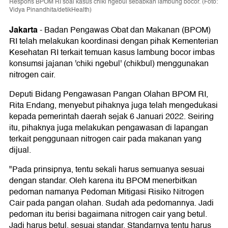
Respons BPOM RI soal kasus chiki ngebul sebabkan lambung bocor. (Foto:
Vidya Pinandhita/detikHealth)
Jakarta
-
Badan Pengawas Obat dan Makanan (BPOM)
RI telah melakukan koordinasi dengan pihak Kementerian
Kesehatan RI terkait temuan kasus lambung bocor imbas
konsumsi jajanan 'chiki ngebul' (chikbul) menggunakan
nitrogen cair.
Deputi Bidang Pengawasan Pangan Olahan BPOM RI,
Rita Endang, menyebut pihaknya juga telah mengedukasi
kepada pemerintah daerah sejak 6 Januari 2022. Seiring
itu, pihaknya juga melakukan pengawasan di lapangan
terkait penggunaan nitrogen cair pada makanan yang
dijual.
"Pada prinsipnya, tentu sekali harus semuanya sesuai
dengan standar. Oleh karena itu BPOM menerbitkan
pedoman namanya Pedoman Mitigasi Risiko Nitrogen
Cair pada pangan olahan. Sudah ada pedomannya. Jadi
pedoman itu berisi bagaimana nitrogen cair yang betul.
Jadi harus betul, sesuai standar. Standarnya tentu harus