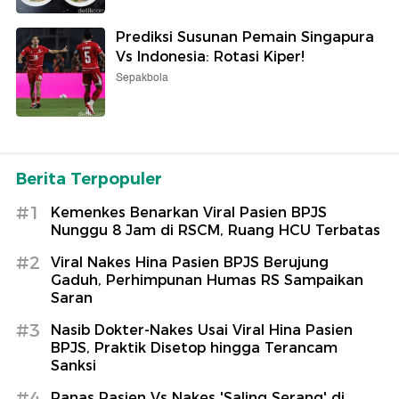
Prediksi Susunan Pemain Singapura
Vs Indonesia: Rotasi Kiper!
Sepakbola
Berita Terpopuler
#1
Kemenkes Benarkan Viral Pasien BPJS
Nunggu 8 Jam di RSCM, Ruang HCU Terbatas
#2
Viral Nakes Hina Pasien BPJS Berujung
Gaduh, Perhimpunan Humas RS Sampaikan
Saran
#3
Nasib Dokter-Nakes Usai Viral Hina Pasien
BPJS, Praktik Disetop hingga Terancam
Sanksi
#4
Panas Pasien Vs Nakes 'Saling Serang' di