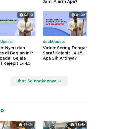
Jam, Alarm Apa?
02:13
01:39
kUpdate
detikUpdate
o: Nyeri dan
Video: Sering Dengar
s di Bagian Ini?
Saraf Kejepit L4-L5,
padai Gejala
Apa Sih Artinya?
f Kejepit L4-L5
Lihat Selengkapnya
to
4 Foto
3 Foto