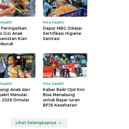
 Health
Foto Health
 Peringatkan
Dapur MBG Dikejar
is Gizi Anak
Sertifikasi Higiene
hanistan Kian
Sanitasi
buruk
10 Foto
7 Foto
 Health
Foto Health
ungi Anak dari
Kabar Baik! Ojol Kini
akit Menular,
Bisa Menabung
S 2026 Dimulai
untuk Bayar Iuran
BPJS Kesehatan
Lihat Selengkapnya