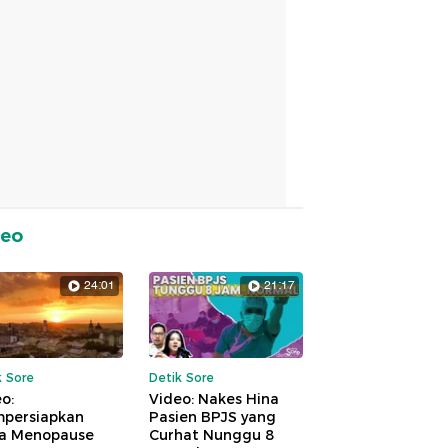
deo
24:01
21:17
k Sore
Detik Sore
o:
Video: Nakes Hina
persiapkan
Pasien BPJS yang
a Menopause
Curhat Nunggu 8