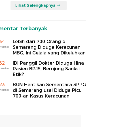
Lihat Selengkapnya
mentar Terbanyak
34
Lebih dari 700 Orang di
Semarang Diduga Keracunan
mentar
MBG, Ini Gejala yang Dikeluhkan
32
IDI Panggil Dokter Diduga Hina
Pasien BPJS, Berujung Sanksi
mentar
Etik?
23
BGN Hentikan Sementara SPPG
di Semarang usai Diduga Picu
mentar
700-an Kasus Keracunan