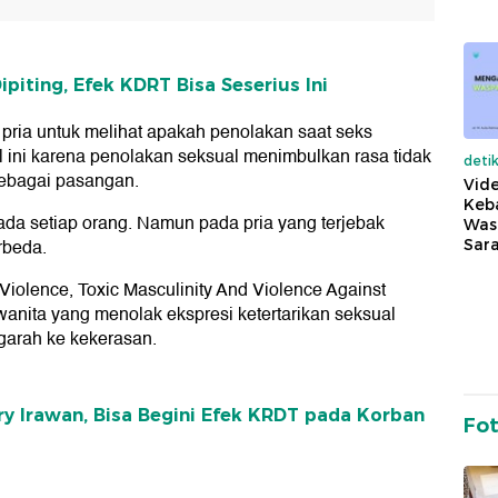
iting, Efek KDRT Bisa Seserius Ini
ria untuk melihat apakah penolakan saat seks
l ini karena penolakan seksual menimbulkan rasa tidak
deti
 sebagai pasangan.
Vide
Keba
da setiap orang. Namun pada pria yang terjebak
Was
erbeda.
Sara
 Violence, Toxic Masculinity And Violence Against
anita yang menolak ekspresi ketertarikan seksual
ngarah ke kekerasan.
ry Irawan, Bisa Begini Efek KRDT pada Korban
Fo