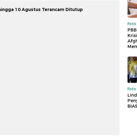
hingga 10 Agustus Terancam Ditutup
Foto
PBB
Kris
Afg
Mem
Foto
Lind
Peny
BIA