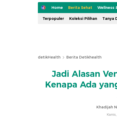
Home
Berita Sehat
Wellness 
Terpopuler
Koleksi Pilihan
Tanya D
detikHealth
Berita Detikhealth
Jadi Alasan Ve
Kenapa Ada yang 
Khadijah N
Kamis,