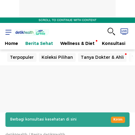
SCROLL TO CONTINUE WITH CONTENT
Home
Berita Sehat
Wellness & Diet
Konsultasi
Terpopuler
Koleksi Pilihan
Tanya Dokter & Ahli
T
Berbagi konsultasi kesehatan di sini
Kirim
detikHealth
Berita detikHealth