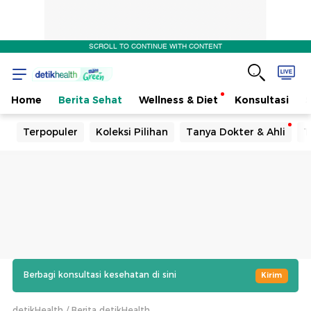
SCROLL TO CONTINUE WITH CONTENT
Home
Berita Sehat
Wellness & Diet
Konsultasi
Terpopuler
Koleksi Pilihan
Tanya Dokter & Ahli
T
Berbagi konsultasi kesehatan di sini
Kirim
detikHealth
Berita detikHealth