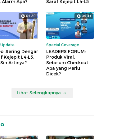
, Alarm Apa?
Saraf Kejepit L4-L5
01:39
39:41
kUpdate
Special Coverage
o: Sering Dengar
LEADERS FORUM:
f Kejepit L4-L5,
Produk Viral,
Sih Artinya?
Sebelum Checkout
Apa yang Perlu
Dicek?
Lihat Selengkapnya
to