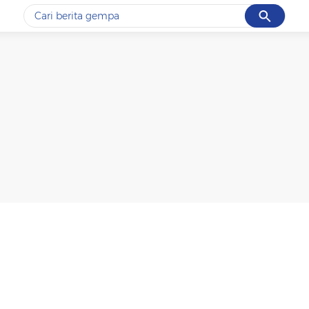
Cancel
Yang sedang ramai dicari
#1
gempa hari ini
#2
gempa
#3
prabowo
#4
iran
#5
demo
Promoted
Terakhir yang dicari
Loading...