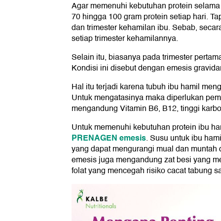
Agar memenuhi kebutuhan protein selama 
70 hingga 100 gram protein setiap hari. T
dan trimester kehamilan ibu. Sebab, seca
setiap trimester kehamilannya.
Selain itu, biasanya pada trimester perta
Kondisi ini disebut dengan emesis gravida
Hal itu terjadi karena tubuh ibu hamil m
Untuk mengatasinya maka diperlukan pe
mengandung Vitamin B6, B12, tinggi karboh
Untuk memenuhi kebutuhan protein ibu h
PRENAGEN emesis
. Susu untuk ibu ham
yang dapat mengurangi mual dan muntah d
emesis juga mengandung zat besi yang m
folat yang mencegah risiko cacat tabung sa