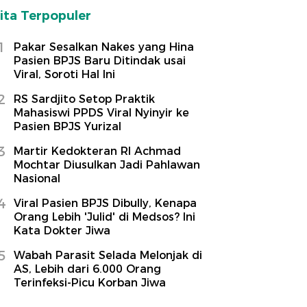
ita Terpopuler
1
Pakar Sesalkan Nakes yang Hina
Pasien BPJS Baru Ditindak usai
Viral, Soroti Hal Ini
2
RS Sardjito Setop Praktik
Mahasiswi PPDS Viral Nyinyir ke
Pasien BPJS Yurizal
3
Martir Kedokteran RI Achmad
Mochtar Diusulkan Jadi Pahlawan
Nasional
4
Viral Pasien BPJS Dibully, Kenapa
Orang Lebih 'Julid' di Medsos? Ini
Kata Dokter Jiwa
5
Wabah Parasit Selada Melonjak di
AS, Lebih dari 6.000 Orang
Terinfeksi-Picu Korban Jiwa