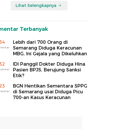
Lihat Selengkapnya
mentar Terbanyak
34
Lebih dari 700 Orang di
Semarang Diduga Keracunan
mentar
MBG, Ini Gejala yang Dikeluhkan
32
IDI Panggil Dokter Diduga Hina
Pasien BPJS, Berujung Sanksi
mentar
Etik?
23
BGN Hentikan Sementara SPPG
di Semarang usai Diduga Picu
mentar
700-an Kasus Keracunan