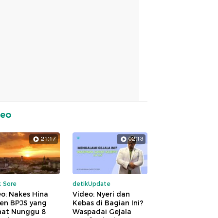
deo
21:17
02:13
k Sore
detikUpdate
o: Nakes Hina
Video: Nyeri dan
ien BPJS yang
Kebas di Bagian Ini?
hat Nunggu 8
Waspadai Gejala