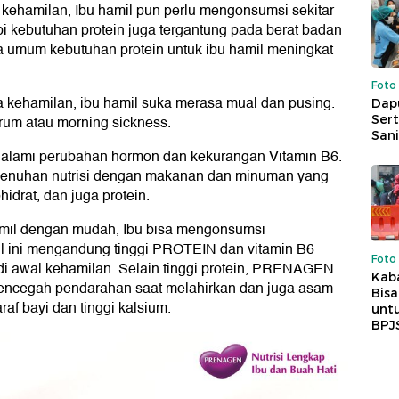
kehamilan, Ibu hamil pun perlu mengonsumsi sekitar
api kebutuhan protein juga tergantung pada berat badan
ra umum kebutuhan protein untuk ibu hamil meningkat
Foto
ma kehamilan, ibu hamil suka merasa mual dan pusing.
Dap
Sert
rum atau morning sickness.
Sani
engalami perubahan hormon dan kekurangan Vitamin B6.
menuhan nutrisi dengan makanan dan minuman yang
idrat, dan juga protein.
amil dengan mudah, Ibu bisa mengonsumsi
il ini mengandung tinggi PROTEIN dan vitamin B6
Foto
i awal kehamilan. Selain tinggi protein, PRENAGEN
Kaba
encegah pendarahan saat melahirkan dan juga asam
Bis
raf bayi dan tinggi kalsium.
untu
BPJ