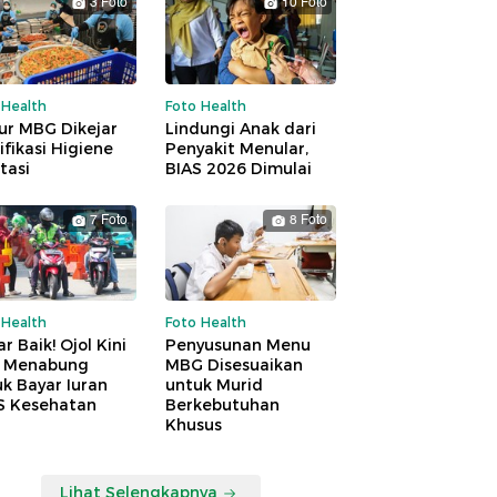
3 Foto
10 Foto
 Health
Foto Health
ur MBG Dikejar
Lindungi Anak dari
ifikasi Higiene
Penyakit Menular,
tasi
BIAS 2026 Dimulai
7 Foto
8 Foto
 Health
Foto Health
r Baik! Ojol Kini
Penyusunan Menu
a Menabung
MBG Disesuaikan
k Bayar Iuran
untuk Murid
S Kesehatan
Berkebutuhan
Khusus
Lihat Selengkapnya