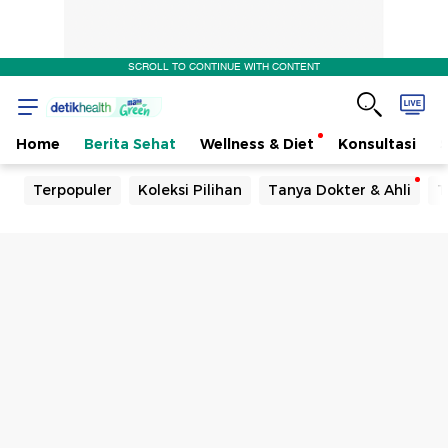
SCROLL TO CONTINUE WITH CONTENT
Home
Berita Sehat
Wellness & Diet
Konsultasi
Terpopuler
Koleksi Pilihan
Tanya Dokter & Ahli
T