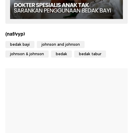
(naf/vyp)
bedak bayi
johnson and johnson
johnson & johnson
bedak
bedak tabur