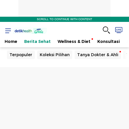
SCROLL TO CONTINUE WITH CONTENT
Home
Berita Sehat
Wellness & Diet
Konsultasi
Terpopuler
Koleksi Pilihan
Tanya Dokter & Ahli
T