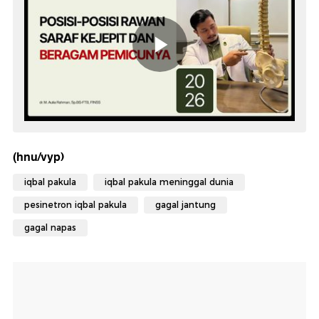
(hnu/vyp)
iqbal pakula
iqbal pakula meninggal dunia
pesinetron iqbal pakula
gagal jantung
gagal napas