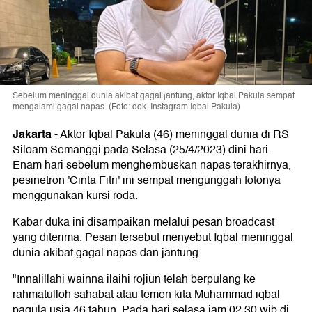
Sebelum meninggal dunia akibat gagal jantung, aktor Iqbal Pakula sempat
mengalami gagal napas. (Foto: dok. Instagram Iqbal Pakula)
Jakarta
-
Aktor Iqbal Pakula (46) meninggal dunia di RS
Siloam Semanggi pada Selasa (25/4/2023) dini hari.
Enam hari sebelum menghembuskan napas terakhirnya,
pesinetron 'Cinta Fitri' ini sempat mengunggah fotonya
menggunakan kursi roda.
Kabar duka ini disampaikan melalui pesan broadcast
yang diterima. Pesan tersebut menyebut Iqbal meninggal
dunia akibat gagal napas dan jantung.
"Innalillahi wainna ilaihi rojiun telah berpulang ke
rahmatulloh sahabat atau temen kita Muhammad iqbal
paqula usia 46 tahun. Pada hari selasa jam 02.30 wib di