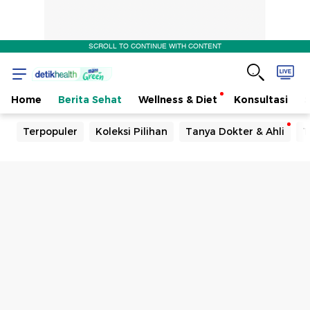
SCROLL TO CONTINUE WITH CONTENT
Home
Berita Sehat
Wellness & Diet
Konsultasi
Terpopuler
Koleksi Pilihan
Tanya Dokter & Ahli
T