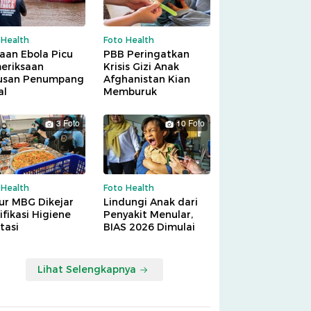
 Health
Foto Health
aan Ebola Picu
PBB Peringatkan
eriksaan
Krisis Gizi Anak
usan Penumpang
Afghanistan Kian
al
Memburuk
3 Foto
10 Foto
 Health
Foto Health
ur MBG Dikejar
Lindungi Anak dari
ifikasi Higiene
Penyakit Menular,
tasi
BIAS 2026 Dimulai
Lihat Selengkapnya