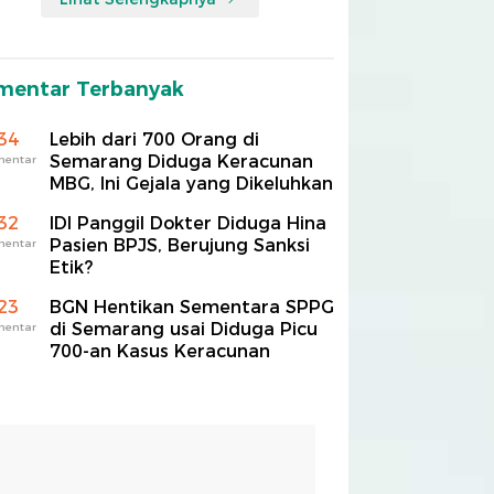
mentar Terbanyak
34
Lebih dari 700 Orang di
Semarang Diduga Keracunan
mentar
MBG, Ini Gejala yang Dikeluhkan
32
IDI Panggil Dokter Diduga Hina
Pasien BPJS, Berujung Sanksi
mentar
Etik?
23
BGN Hentikan Sementara SPPG
di Semarang usai Diduga Picu
mentar
700-an Kasus Keracunan