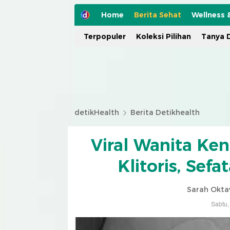
Home
Berita Sehat
Wellness 
Terpopuler
Koleksi Pilihan
Tanya D
detikHealth
Berita Detikhealth
Viral Wanita Ken
Klitoris, Sef
Sarah Okta
Sabtu,