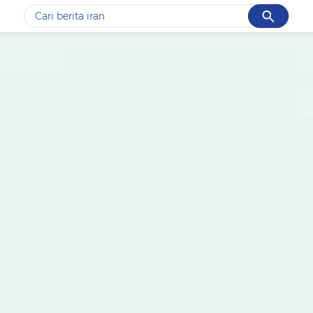
Cancel
Yang sedang ramai dicari
#1
data live draw sgp
#2
piala presiden 2026
#3
prabowo
#4
iran
#5
gempa hari ini
Promoted
Terakhir yang dicari
Loading...