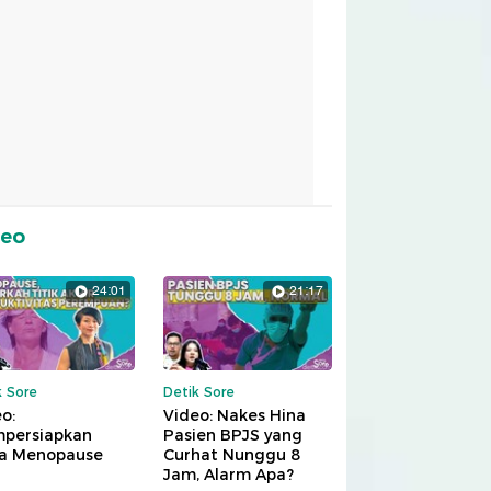
deo
24:01
21:17
k Sore
Detik Sore
o:
Video: Nakes Hina
persiapkan
Pasien BPJS yang
a Menopause
Curhat Nunggu 8
Jam, Alarm Apa?