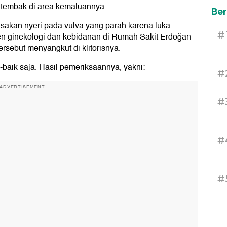
 tembak di area kemaluannya.
Ber
asakan nyeri pada vulva yang parah karena luka
#
men ginekologi dan kebidanan di Rumah Sakit Erdoğan
ersebut menyangkut di klitorisnya.
k-baik saja. Hasil pemeriksaannya, yakni:
#
ADVERTISEMENT
#
#
#