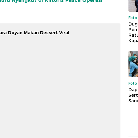
luru Nyangkut di Klitoris Pasca Operasi
Foto
Dug
Pem
gara Doyan Makan Dessert Viral
Rat
Kap
Foto
Dap
Sert
Sani