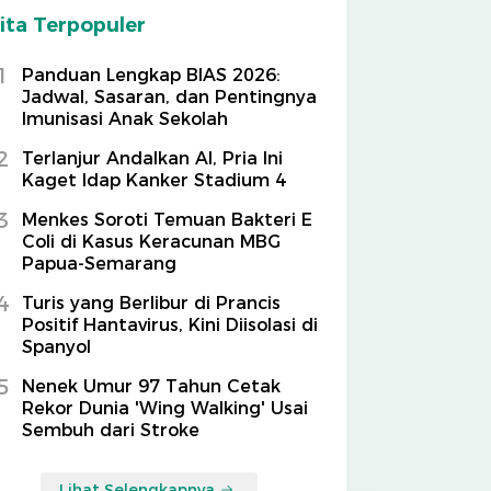
ita Terpopuler
1
Panduan Lengkap BIAS 2026:
Jadwal, Sasaran, dan Pentingnya
Imunisasi Anak Sekolah
2
Terlanjur Andalkan AI, Pria Ini
Kaget Idap Kanker Stadium 4
3
Menkes Soroti Temuan Bakteri E
Coli di Kasus Keracunan MBG
Papua-Semarang
4
Turis yang Berlibur di Prancis
Positif Hantavirus, Kini Diisolasi di
Spanyol
5
Nenek Umur 97 Tahun Cetak
Rekor Dunia 'Wing Walking' Usai
Sembuh dari Stroke
Lihat Selengkapnya