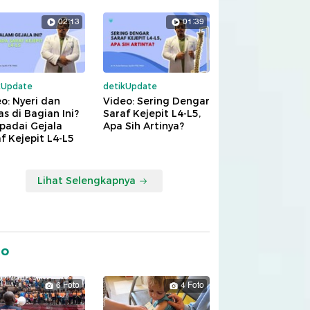
02:13
01:39
kUpdate
detikUpdate
o: Nyeri dan
Video: Sering Dengar
s di Bagian Ini?
Saraf Kejepit L4-L5,
padai Gejala
Apa Sih Artinya?
f Kejepit L4-L5
Lihat Selengkapnya
to
6 Foto
4 Foto