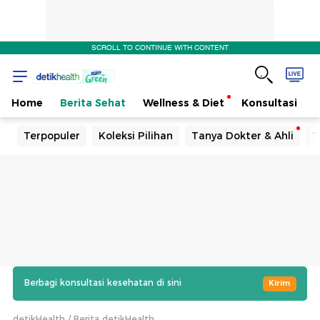
SCROLL TO CONTINUE WITH CONTENT
Home
Berita Sehat
Wellness & Diet
Konsultasi
Terpopuler
Koleksi Pilihan
Tanya Dokter & Ahli
T
Berbagi konsultasi kesehatan di sini
Kirim
detikHealth
Berita detikHealth