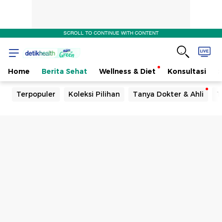
SCROLL TO CONTINUE WITH CONTENT
Home
Berita Sehat
Wellness & Diet
Konsultasi
Terpopuler
Koleksi Pilihan
Tanya Dokter & Ahli
T