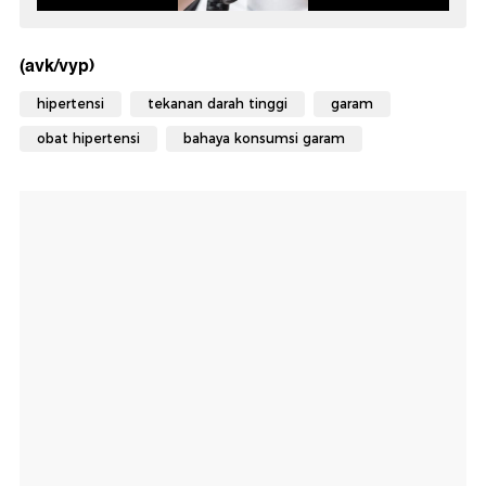
(avk/vyp)
hipertensi
tekanan darah tinggi
garam
obat hipertensi
bahaya konsumsi garam