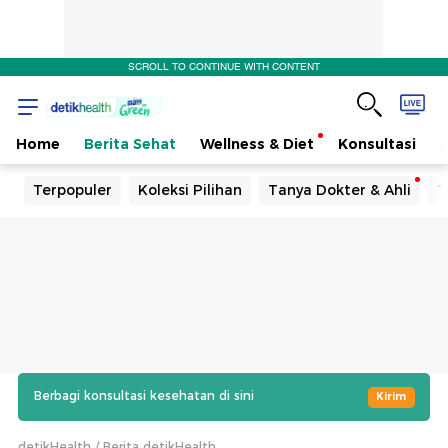
SCROLL TO CONTINUE WITH CONTENT
Home
Berita Sehat
Wellness & Diet
Konsultasi
Terpopuler
Koleksi Pilihan
Tanya Dokter & Ahli
T
Berbagi konsultasi kesehatan di sini
Kirim
detikHealth
Berita detikHealth