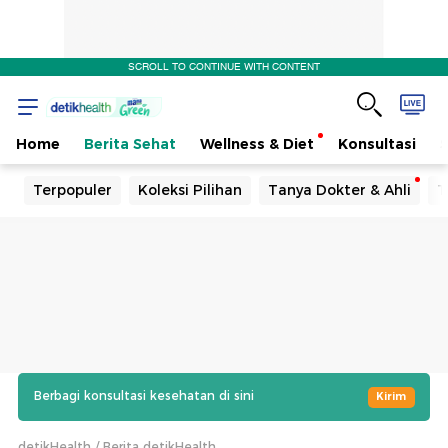
SCROLL TO CONTINUE WITH CONTENT
Home
Berita Sehat
Wellness & Diet
Konsultasi
Terpopuler
Koleksi Pilihan
Tanya Dokter & Ahli
T
Berbagi konsultasi kesehatan di sini
Kirim
detikHealth
Berita detikHealth