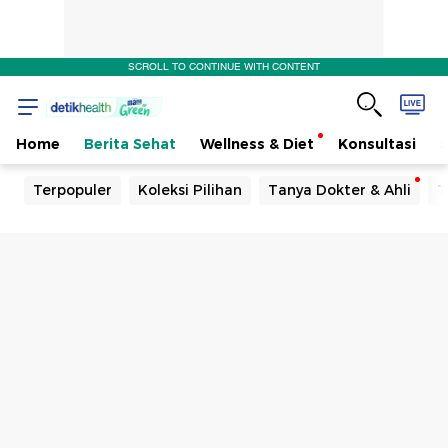
SCROLL TO CONTINUE WITH CONTENT
Home
Berita Sehat
Wellness & Diet
Konsultasi
Terpopuler
Koleksi Pilihan
Tanya Dokter & Ahli
T