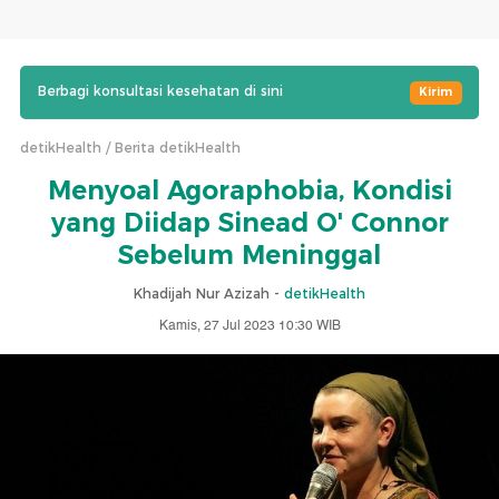
Berbagi konsultasi kesehatan di sini
Kirim
detikHealth
Berita detikHealth
Menyoal Agoraphobia, Kondisi
yang Diidap Sinead O' Connor
Sebelum Meninggal
Khadijah Nur Azizah -
detikHealth
Kamis, 27 Jul 2023 10:30 WIB