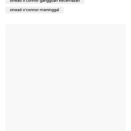
sinead o'connor gangguan kecemasan
sinead o'connor meninggal