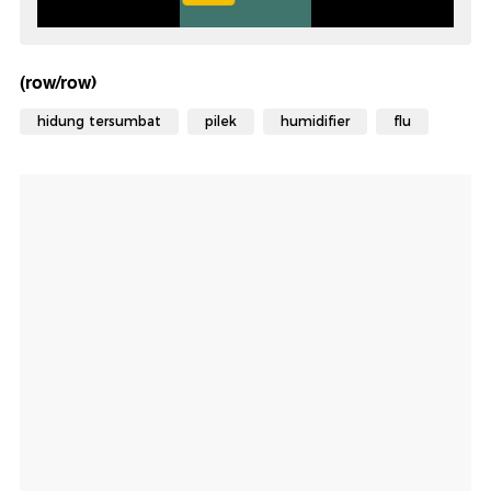
(row/row)
hidung tersumbat
pilek
humidifier
flu