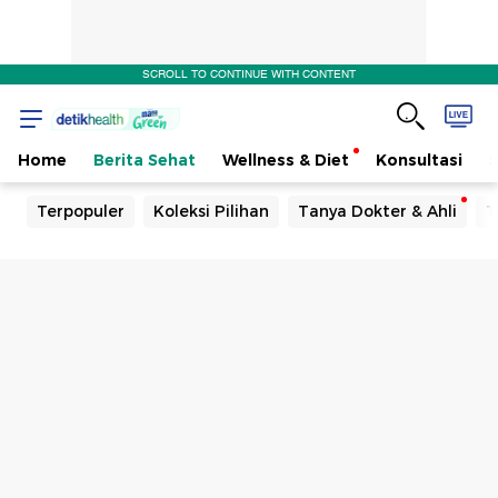
SCROLL TO CONTINUE WITH CONTENT
Home
Berita Sehat
Wellness & Diet
Konsultasi
Terpopuler
Koleksi Pilihan
Tanya Dokter & Ahli
T