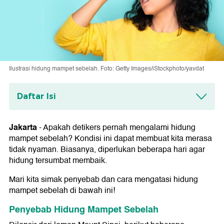
Ilustrasi hidung mampet sebelah. Foto: Getty Images/iStockphoto/yavdat
Daftar Isi
Penyebab Hidung Mampet Sebelah
Jakarta
-
Apakah detikers pernah mengalami hidung
Cara Mengatasi Hidung Mampet Sebelah
mampet sebelah? Kondisi ini dapat membuat kita merasa
Menggunakan Humidifier
tidak nyaman. Biasanya, diperlukan beberapa hari agar
Menopang Kepala dengan Bantal
hidung tersumbat membaik.
Semprotan Garam
Gunakan Neti Pot
Mari kita simak penyebab dan cara mengatasi hidung
mampet sebelah di bawah ini!
Penyebab Hidung Mampet Sebelah