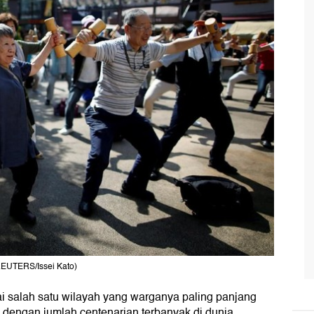
 REUTERS/Issei Kato)
i salah satu wilayah yang warganya paling panjang
 dengan jumlah centenarian terbanyak di dunia.