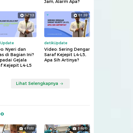
Jam, Alarm Apa?
02:13
01:39
kUpdate
detikUpdate
o: Nyeri dan
Video: Sering Dengar
s di Bagian Ini?
Saraf Kejepit L4-L5,
padai Gejala
Apa Sih Artinya?
f Kejepit L4-L5
Lihat Selengkapnya
to
4 Foto
3 Foto