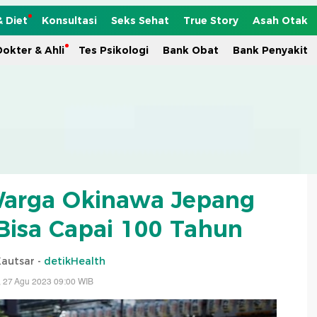
& Diet
Konsultasi
Seks Sehat
True Story
Asah Otak
okter & Ahli
Tes Psikologi
Bank Obat
Bank Penyakit
Warga Okinawa Jepang
isa Capai 100 Tahun
Kautsar -
detikHealth
 27 Agu 2023 09:00 WIB