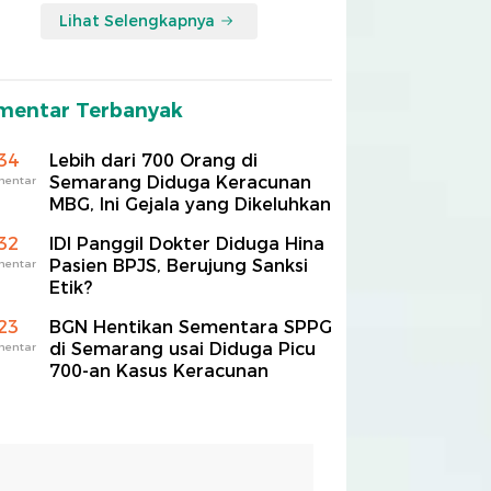
Lihat Selengkapnya
mentar Terbanyak
34
Lebih dari 700 Orang di
Semarang Diduga Keracunan
mentar
MBG, Ini Gejala yang Dikeluhkan
32
IDI Panggil Dokter Diduga Hina
Pasien BPJS, Berujung Sanksi
mentar
Etik?
23
BGN Hentikan Sementara SPPG
di Semarang usai Diduga Picu
mentar
700-an Kasus Keracunan