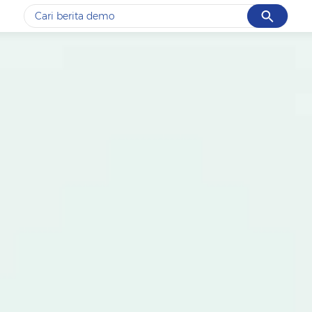
Cancel
Yang sedang ramai dicari
#1
piala presiden 2026
#2
prabowo
#3
gempa hari ini
#4
demo
#5
iran
Promoted
Terakhir yang dicari
Loading...