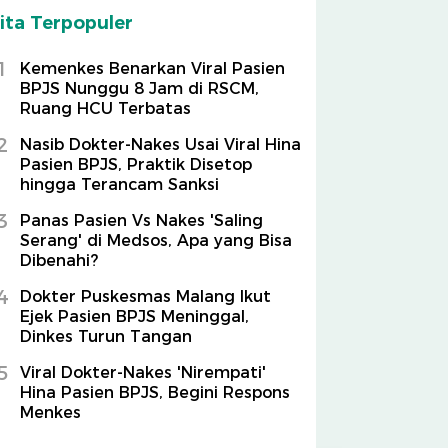
ita Terpopuler
1
Kemenkes Benarkan Viral Pasien
BPJS Nunggu 8 Jam di RSCM,
Ruang HCU Terbatas
2
Nasib Dokter-Nakes Usai Viral Hina
Pasien BPJS, Praktik Disetop
hingga Terancam Sanksi
3
Panas Pasien Vs Nakes 'Saling
Serang' di Medsos, Apa yang Bisa
Dibenahi?
4
Dokter Puskesmas Malang Ikut
Ejek Pasien BPJS Meninggal,
Dinkes Turun Tangan
5
Viral Dokter-Nakes 'Nirempati'
Hina Pasien BPJS, Begini Respons
Menkes