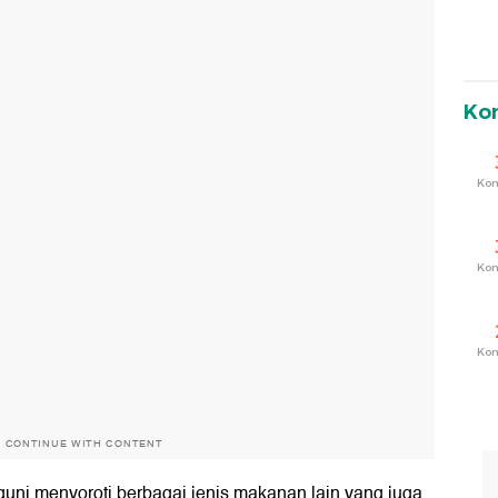
Ko
Ko
Ko
Ko
O CONTINUE WITH CONTENT
uni menyoroti berbagai jenis makanan lain yang juga