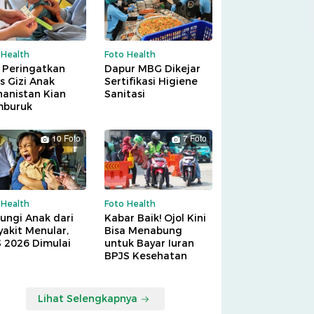
 Health
Foto Health
 Peringatkan
Dapur MBG Dikejar
is Gizi Anak
Sertifikasi Higiene
hanistan Kian
Sanitasi
buruk
10 Foto
7 Foto
 Health
Foto Health
ungi Anak dari
Kabar Baik! Ojol Kini
akit Menular,
Bisa Menabung
S 2026 Dimulai
untuk Bayar Iuran
BPJS Kesehatan
Lihat Selengkapnya