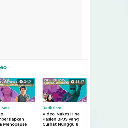
deo
24:01
21:17
k Sore
Detik Sore
o:
Video: Nakes Hina
persiapkan
Pasien BPJS yang
a Menopause
Curhat Nunggu 8