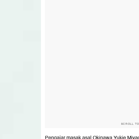
SCROLL T
Pengajar masak asal Okinawa Yukie Miyag