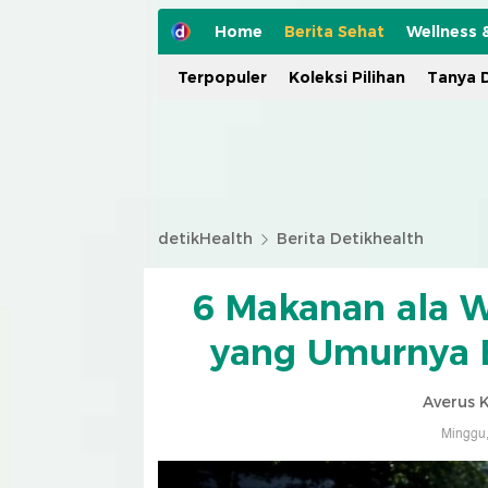
Home
Berita Sehat
Wellness 
Terpopuler
Koleksi Pilihan
Tanya D
detikHealth
Berita Detikhealth
6 Makanan ala 
yang Umurnya B
Averus 
Minggu,