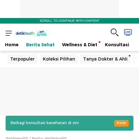
SCROLL TO CONTINUE WITH CONTENT
Home
Berita Sehat
Wellness & Diet
Konsultasi
Terpopuler
Koleksi Pilihan
Tanya Dokter & Ahli
T
Berbagi konsultasi kesehatan di sini
Kirim
detikHealth
Berita detikHealth