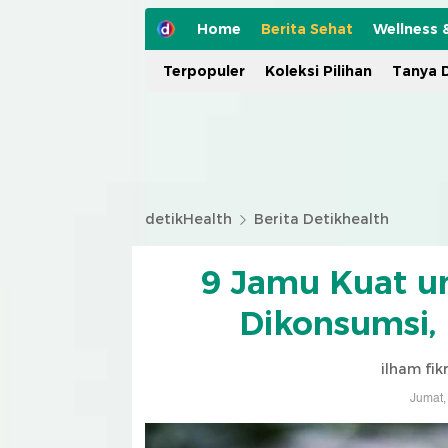
Home
Berita Sehat
Wellness 
Terpopuler
Koleksi Pilihan
Tanya D
detikHealth
Berita Detikhealth
9 Jamu Kuat u
Dikonsumsi,
ilham fik
Jumat,