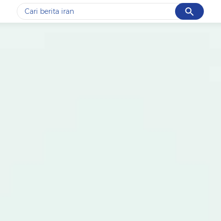
Cancel
Yang sedang ramai dicari
#1
data live draw sgp
#2
piala presiden 2026
#3
prabowo
#4
iran
#5
gempa hari ini
Promoted
Terakhir yang dicari
Loading...