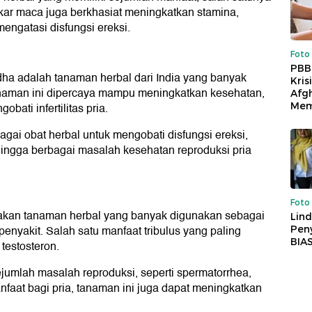
akar maca juga berkhasiat meningkatkan stamina,
engatasi disfungsi ereksi.
Foto
PBB
ha adalah tanaman herbal dari India yang banyak
Kris
anaman ini dipercaya mampu meningkatkan kesehatan,
Afg
Mem
ati infertilitas pria.
i obat herbal untuk mengobati disfungsi ereksi,
hingga berbagai masalah kesehatan reproduksi pria
Foto
rupakan tanaman herbal yang banyak digunakan sebagai
Lind
penyakit. Salah satu manfaat tribulus yang paling
Peny
BIA
testosteron.
sejumlah masalah reproduksi, seperti spermatorrhea,
anfaat bagi pria, tanaman ini juga dapat meningkatkan