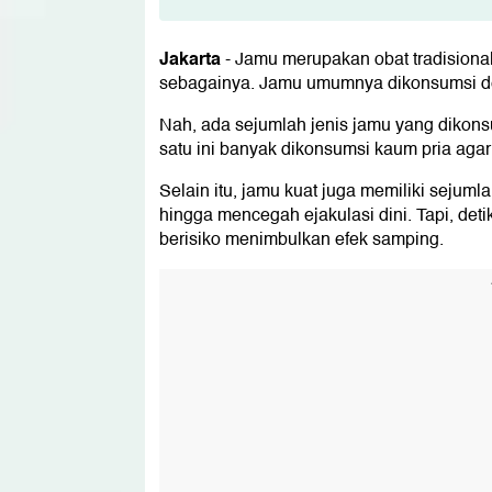
Jamu Kuat Pria yang Bikin Tahan
1. Ginseng
Jakarta
-
Jamu merupakan obat tradisional
2. Tongkat Ali
sebagainya. Jamu umumnya dikonsumsi d
3. Akar Maca
4. Ashwagandha
Nah, ada sejumlah jenis jamu yang dikons
5. Tribulus
satu ini banyak dikonsumsi kaum pria agar
6. Mondia Whitei
7. Gingko Biloba
Selain itu, jamu kuat juga memiliki sejuml
8. Fenugreek
hingga mencegah ejakulasi dini. Tapi, d
9. Horny Goat Weed
berisiko menimbulkan efek samping.