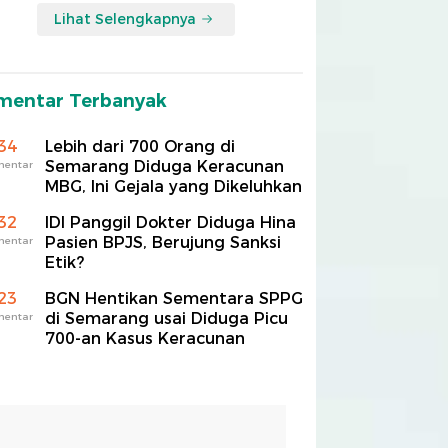
Lihat Selengkapnya
mentar Terbanyak
34
Lebih dari 700 Orang di
Semarang Diduga Keracunan
mentar
MBG, Ini Gejala yang Dikeluhkan
32
IDI Panggil Dokter Diduga Hina
Pasien BPJS, Berujung Sanksi
mentar
Etik?
23
BGN Hentikan Sementara SPPG
di Semarang usai Diduga Picu
mentar
700-an Kasus Keracunan