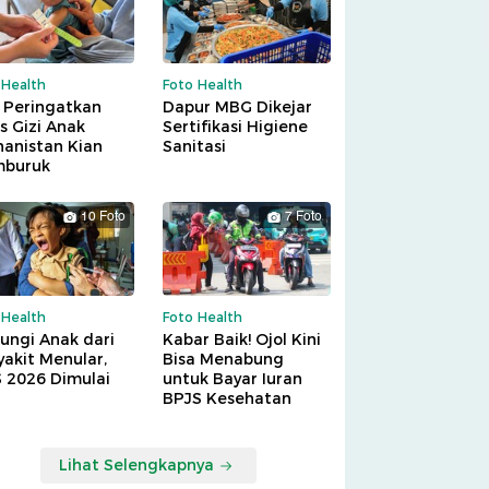
 Health
Foto Health
 Peringatkan
Dapur MBG Dikejar
is Gizi Anak
Sertifikasi Higiene
hanistan Kian
Sanitasi
buruk
10 Foto
7 Foto
 Health
Foto Health
ungi Anak dari
Kabar Baik! Ojol Kini
akit Menular,
Bisa Menabung
S 2026 Dimulai
untuk Bayar Iuran
BPJS Kesehatan
Lihat Selengkapnya