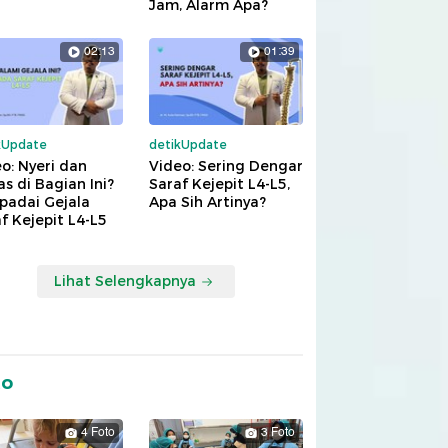
Jam, Alarm Apa?
02:13
01:39
kUpdate
detikUpdate
o: Nyeri dan
Video: Sering Dengar
s di Bagian Ini?
Saraf Kejepit L4-L5,
padai Gejala
Apa Sih Artinya?
f Kejepit L4-L5
Lihat Selengkapnya
to
4 Foto
3 Foto