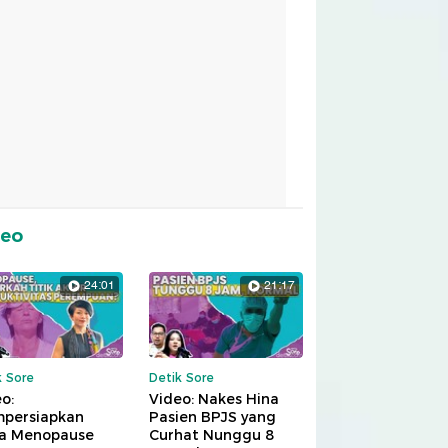
deo
24:01
21:17
k Sore
Detik Sore
o:
Video: Nakes Hina
persiapkan
Pasien BPJS yang
a Menopause
Curhat Nunggu 8