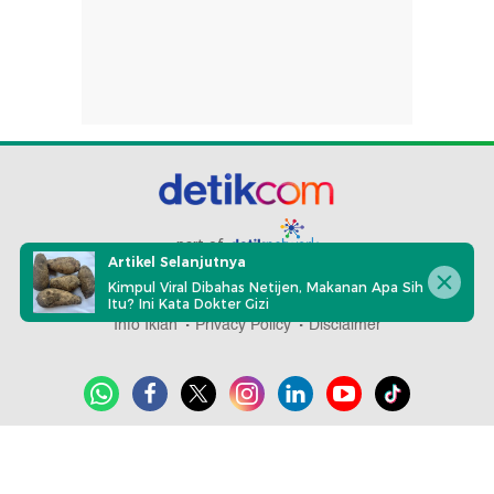
part of
Artikel Selanjutnya
Kimpul Viral Dibahas Netijen, Makanan Apa Sih
Redaksi
Pedoman Media Siber
Karir
Kotak Pos
Itu? Ini Kata Dokter Gizi
Info Iklan
Privacy Policy
Disclaimer
Download aplikasi detikcom