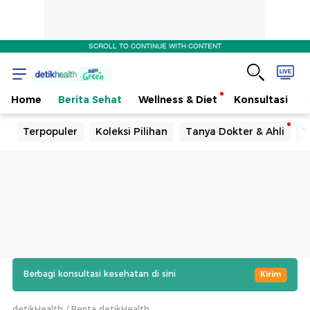
SCROLL TO CONTINUE WITH CONTENT
Home
Berita Sehat
Wellness & Diet
Konsultasi
Terpopuler
Koleksi Pilihan
Tanya Dokter & Ahli
T
Berbagi konsultasi kesehatan di sini
Kirim
detikHealth
Berita detikHealth