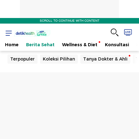
SCROLL TO CONTINUE WITH CONTENT
Home
Berita Sehat
Wellness & Diet
Konsultasi
Terpopuler
Koleksi Pilihan
Tanya Dokter & Ahli
T