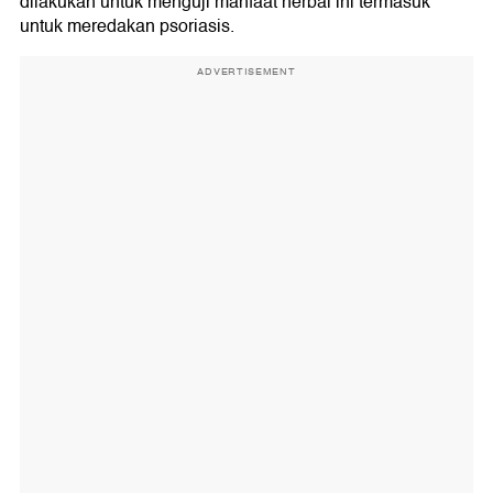
dilakukan untuk menguji manfaat herbal ini termasuk
untuk meredakan psoriasis.
ADVERTISEMENT