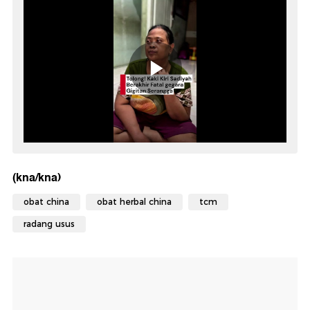
(kna/kna)
obat china
obat herbal china
tcm
radang usus