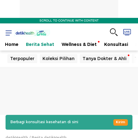
SCROLL TO CONTINUE WITH CONTENT
Home
Berita Sehat
Wellness & Diet
Konsultasi
Terpopuler
Koleksi Pilihan
Tanya Dokter & Ahli
T
Berbagi konsultasi kesehatan di sini
Kirim
detikHealth
Berita detikHealth