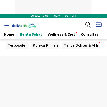
SCROLL TO CONTINUE WITH CONTENT
Home
Berita Sehat
Wellness & Diet
Konsultasi
Terpopuler
Koleksi Pilihan
Tanya Dokter & Ahli
T