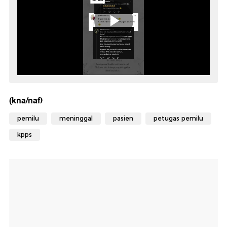
(kna/naf)
pemilu
meninggal
pasien
petugas pemilu
kpps