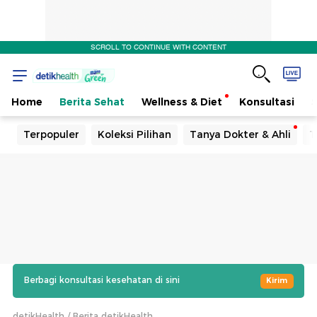
SCROLL TO CONTINUE WITH CONTENT
Home
Berita Sehat
Wellness & Diet
Konsultasi
Terpopuler
Koleksi Pilihan
Tanya Dokter & Ahli
T
Berbagi konsultasi kesehatan di sini
Kirim
detikHealth
Berita detikHealth