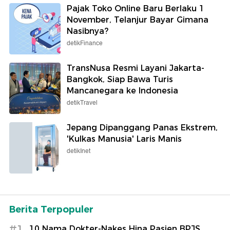
Pajak Toko Online Baru Berlaku 1
November, Telanjur Bayar Gimana
Nasibnya?
detikFinance
TransNusa Resmi Layani Jakarta-
Bangkok, Siap Bawa Turis
Mancanegara ke Indonesia
detikTravel
Jepang Dipanggang Panas Ekstrem,
'Kulkas Manusia' Laris Manis
detikInet
Berita Terpopuler
#1
10 Nama Dokter-Nakes Hina Pasien BPJS