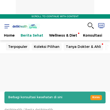
SCROLL TO CONTINUE WITH CONTENT
Home
Berita Sehat
Wellness & Diet
Konsultasi
Terpopuler
Koleksi Pilihan
Tanya Dokter & Ahli
T
Berbagi konsultasi kesehatan di sini
Kirim
detikHealth
Berita detikHealth