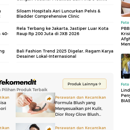
n
Siloam Hospitals Asri Luncurkan Pelvis &
c
Bladder Comprehensive Clinic
Foto
PBB
Rela Terbang ke Jakarta, Jastiper Luar Kota
Kris
 40-
Raup Rp 200 Juta di JXB 2026
Afg
Mem
ung
Bali Fashion Trend 2025 Digelar, Ragam Karya
Desainer Lokal-Internasional
Foto
Lind
Peny
BIA