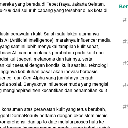
 mereka yang berada di Tebet Raya, Jakarta Selatan.
Ber
109 dari seluruh cabang yang tersebar di 58 kota di
#
ustri perawatan kulit. Salah satu faktor utamanya
AI (Artificial Intelligence), maraknya influencer media
#
ang saat ini lebih menyukai tampilan kulit sehat,
rbasis AI mampu melacak perubahan pada kulit dari
isi kulit seperti melanoma dan lainnya, serta
#
ulit sesuai dengan kondisi kulit saat itu. Teknologi
tingginya kebutuhan pasar akan inovasi berbasis
nfluencer dari Gen-Alpha yang jumlahnya tengah
edia sosial. Banyaknya influencer muda yang mengisi
#
 menginspirasi tren kecantikan dan penampilan kulit
#
konsumen atas perawatan kulit yang terus berubah,
ligent DermaBeauty pertama dengan ekosistem bisnis
 komprehensif dan up-to-date melalui proses hulu ke