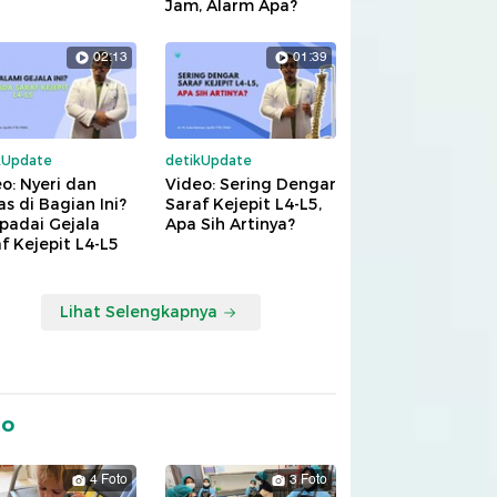
Jam, Alarm Apa?
02:13
01:39
kUpdate
detikUpdate
o: Nyeri dan
Video: Sering Dengar
s di Bagian Ini?
Saraf Kejepit L4-L5,
padai Gejala
Apa Sih Artinya?
f Kejepit L4-L5
Lihat Selengkapnya
to
4 Foto
3 Foto