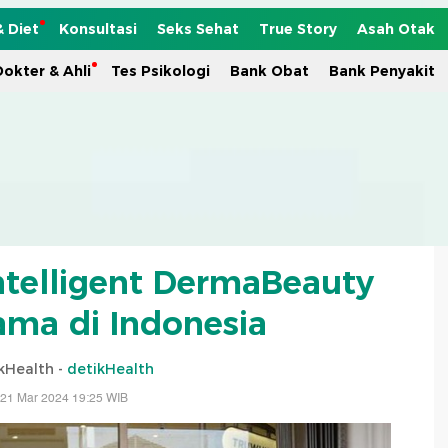
& Diet
Konsultasi
Seks Sehat
True Story
Asah Otak
okter & Ahli
Tes Psikologi
Bank Obat
Bank Penyakit
ntelligent DermaBeauty
tama di Indonesia
kHealth -
detikHealth
 21 Mar 2024 19:25 WIB