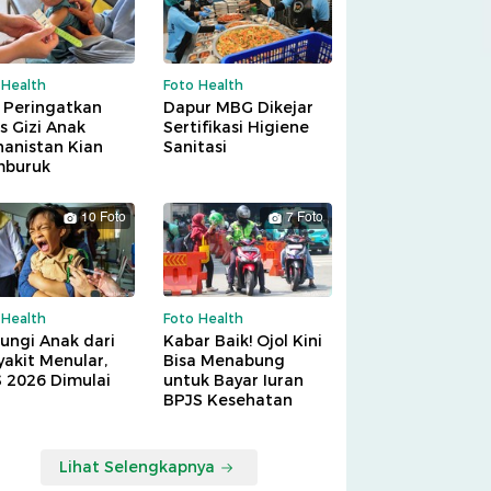
 Health
Foto Health
 Peringatkan
Dapur MBG Dikejar
is Gizi Anak
Sertifikasi Higiene
hanistan Kian
Sanitasi
buruk
10 Foto
7 Foto
 Health
Foto Health
ungi Anak dari
Kabar Baik! Ojol Kini
akit Menular,
Bisa Menabung
S 2026 Dimulai
untuk Bayar Iuran
BPJS Kesehatan
Lihat Selengkapnya