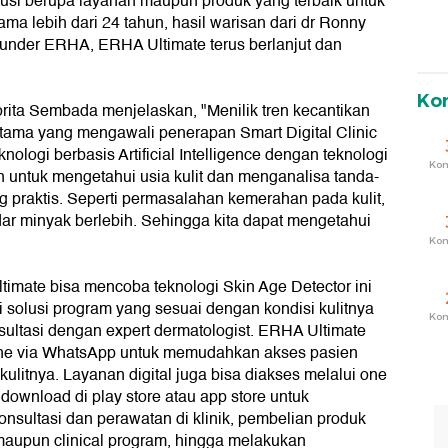
olusi berupa layanan maupun produk yang terbaik untuk
 lebih dari 24 tahun, hasil warisan dari dr Ronny
ounder ERHA, ERHA Ultimate terus berlanjut dan
Ko
rita Sembada menjelaskan, "Menilik tren kecantikan
ertama yang mengawali penerapan Smart Digital Clinic
nologi berbasis Artificial Intelligence dengan teknologi
Ko
an untuk mengetahui usia kulit dan menganalisa tanda-
g praktis. Seperti permasalahan kemerahan pada kulit,
adar minyak berlebih. Sehingga kita dapat mengetahui
Ko
timate bisa mencoba teknologi Skin Age Detector ini
 solusi program yang sesuai dengan kondisi kulitnya
Ko
nsultasi dengan expert dermatologist. ERHA Ultimate
line via WhatsApp untuk memudahkan akses pasien
litnya. Layanan digital juga bisa diakses melalui one
download di play store atau app store untuk
sultasi dan perawatan di klinik, pembelian produk
 maupun clinical program, hingga melakukan