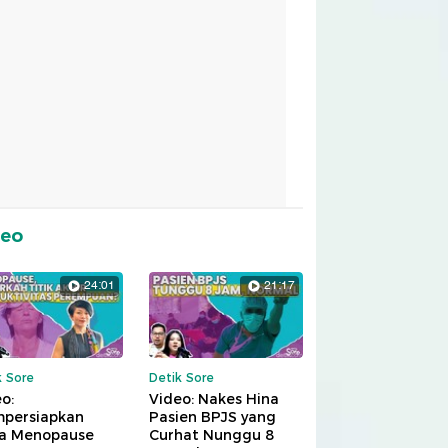
deo
24:01
21:17
k Sore
Detik Sore
o:
Video: Nakes Hina
persiapkan
Pasien BPJS yang
a Menopause
Curhat Nunggu 8