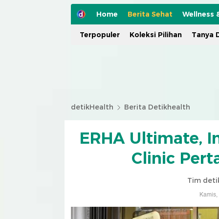
Home
Berita Sehat
Wellness 
Terpopuler
Koleksi Pilihan
Tanya D
detikHealth
Berita Detikhealth
ERHA Ultimate, I
Clinic Per
Tim deti
Kamis,