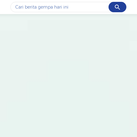
Cancel
Yang sedang ramai dicari
#1
gempa hari ini
#2
gempa
#3
prabowo
#4
iran
#5
demo
Promoted
Terakhir yang dicari
Loading...