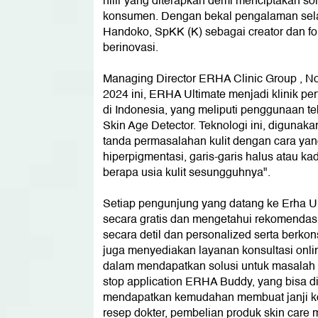
hilir yang diterapkan demi menciptakan s
konsumen. Dengan bekal pengalaman selama
Handoko, SpKK (K) sebagai creator dan f
berinovasi.
Managing Director ERHA Clinic Group , No
2024 ini, ERHA Ultimate menjadi klinik p
di Indonesia, yang meliputi penggunaan tek
Skin Age Detector. Teknologi ini, digunak
tanda permasalahan kulit dengan cara yan
hiperpigmentasi, garis-garis halus atau k
berapa usia kulit sesungguhnya".
Setiap pengunjung yang datang ke Erha Ul
secara gratis dan mengetahui rekomendasi
secara detil dan personalized serta berko
juga menyediakan layanan konsultasi on
dalam mendapatkan solusi untuk masalah ku
stop application ERHA Buddy, yang bisa di
mendapatkan kemudahan membuat janji kon
resep dokter, pembelian produk skin care