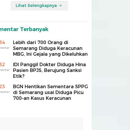
Lihat Selengkapnya
mentar Terbanyak
34
Lebih dari 700 Orang di
Semarang Diduga Keracunan
mentar
MBG, Ini Gejala yang Dikeluhkan
32
IDI Panggil Dokter Diduga Hina
Pasien BPJS, Berujung Sanksi
mentar
Etik?
23
BGN Hentikan Sementara SPPG
di Semarang usai Diduga Picu
mentar
700-an Kasus Keracunan