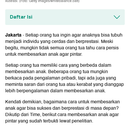
Ilustrasi. (Foto: Getty Images/whitebalance.oatt)
Daftar Isi
1. Beri Pelajaran Musik
Jakarta
-
Setiap orang tua ingin agar anaknya bisa tubuh
2. Ajak Beraktivitas Fisik
menjadi individu yang cerdas dan berprestasi. Meski
begitu, mungkin tidak semua orang tua tahu cara persis
3. Membaca Bersama
untuk membesarkan anak agar pintar.
4. Pastikan Anak Cukup Tidur
Setiap orang tua memiliki cara yang berbeda dalam
5. Cukupi Kebutuhan Nutrisi Anak
membesarkan anak. Beberapa orang tua mungkin
berkaca pada pengalaman pribadi, tapi ada juga yang
6. Pergaulan yang Sehat
meminta saran dari orang tua atau kerabat yang dianggap
lebih berpengalaman dalam membesarkan anak.
7. Selalu Percaya pada Anak
Kendati demikian, bagaimana cara untuk membesarkan
anak agar bisa sukses dan berprestasi di masa depan?
Dikutip dari Time, berikut cara membesarkan anak agar
pintar yang sudah terbukti lewat penelitian.