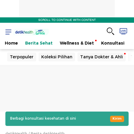
SCROLL TO CONTINUE WITH CONTENT
Home
Berita Sehat
Wellness & Diet
Konsultasi
Terpopuler
Koleksi Pilihan
Tanya Dokter & Ahli
T
Berbagi konsultasi kesehatan di sini
Kirim
detikHealth
Berita detikHealth