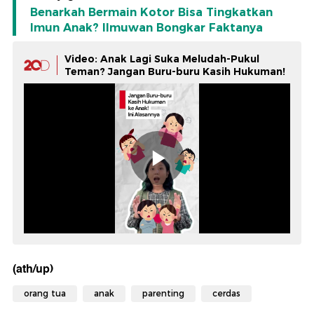
Benarkah Bermain Kotor Bisa Tingkatkan
Imun Anak? Ilmuwan Bongkar Faktanya
Video: Anak Lagi Suka Meludah-Pukul
Teman? Jangan Buru-buru Kasih Hukuman!
(ath/up)
orang tua
anak
parenting
cerdas