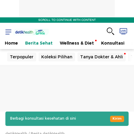
SCROLL TO CONTINUE WITH CONTENT
Home
Berita Sehat
Wellness & Diet
Konsultasi
Terpopuler
Koleksi Pilihan
Tanya Dokter & Ahli
T
Berbagi konsultasi kesehatan di sini
Kirim
detikHealth
Berita detikHealth