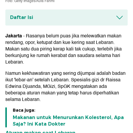
Foto: Getty Images/Aufa Fahmi
Daftar Isi
Aturan makan saat Lebaran
1. Pakai piring kecil
Jakarta
-
Rasanya belum puas jika melewatkan makan
2. Seimbangkan dengan sayur dan buah
rendang, opor, ketupat dan kue kering saat Lebaran.
3. Perhatikan tanda-tanda kolesterol
Makan satu dua piring kerap kali tak cukup, terlebih jika
berkunjung ke rumah kerabat dan saudara selama hari
Lebaran.
Namun kekhawatiran yang sering dijumpai adalah badan
ikut 'lebar-an' setelah Lebaran. Spesialis gizi dr Raissa
Edwina Djuanda, MGizi, SpGK mengatakan ada
beberapa aturan makan yang tetap harus diperhatikan
selama Lebaran.
Baca juga:
Makanan untuk Menurunkan Kolesterol, Apa
Saja? Ini Kata Dokter
Aturan makan saat Lebaran