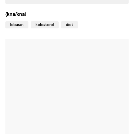
(kna/kna)
lebaran
kolesterol
diet