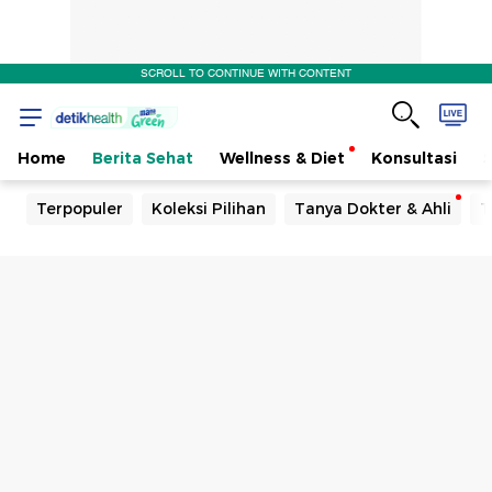
SCROLL TO CONTINUE WITH CONTENT
Home
Berita Sehat
Wellness & Diet
Konsultasi
Terpopuler
Koleksi Pilihan
Tanya Dokter & Ahli
T