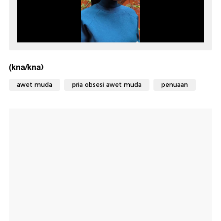
(kna/kna)
awet muda
pria obsesi awet muda
penuaan