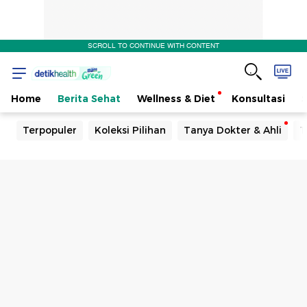
SCROLL TO CONTINUE WITH CONTENT
Home
Berita Sehat
Wellness & Diet
Konsultasi
Terpopuler
Koleksi Pilihan
Tanya Dokter & Ahli
T