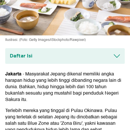
Ilustrasi. (Foto: Getty Images/iStockphoto/Rawpixel)
Daftar Isi
1. Hot Dog
Jakarta
-
Masyarakat Jepang dikenal memiliki angka
2. Hamburger
harapan hidup yang lebih tinggi dibanding negara lain di
dunia. Bahkan, hidup hingga lebih dari 100 tahun
3. Sereal Sarapan Manis
bukanlah sesuatu yang mustahil bagi penduduk Negeri
4. Keju Krim
Sakura itu.
5. Permen
Terlebih mereka yang tinggal di Pulau Okinawa. Pulau
yang terletak di selatan Jepang itu dinobatkan sebagai
6. Minuman Bersoda
salah satu Blue Zone atau 'Zona Biru', yakni kawasan
yang penduduknya hidup lebih lama dan sehat.