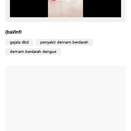
(bai/inf)
gejala dbd
penyakit demam berdarah
demam berdarah dengue