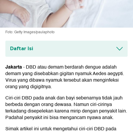
Foto: Getty Images/paulaphoto
Daftar Isi
Ciri-ciri DBD pada Anak dan Bayi
Ciri-ciri Demam Berdarah pada Anak
Jakarta
-
DBD atau demam berdarah dengue adalah
Ciri-ciri Demam Berdarah pada Bayi
demam yang disebabkan gigitan nyamuk Aedes aegypti.
Virus yang dibawa nyamuk tersebut akan menginfeksi
Risiko DBD pada Anak
orang yang digigitnya.
Penanganan DBD
Ciri-ciri DBD pada anak dan bayi sebenarnya tidak jauh
Pencegahan DBD
berbeda dengan orang dewasa. Namun ciri-cirinya
terkadang disepelekan karena mirip dengan penyakit lain.
Padahal penyakit ini bisa mengancam nyawa anak.
Simak artikel ini untuk mengetahui ciri-ciri DBD pada