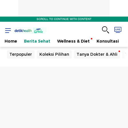
SCROLL TO CONTINUE WITH CONTENT
Home
Berita Sehat
Wellness & Diet
Konsultasi
Terpopuler
Koleksi Pilihan
Tanya Dokter & Ahli
T