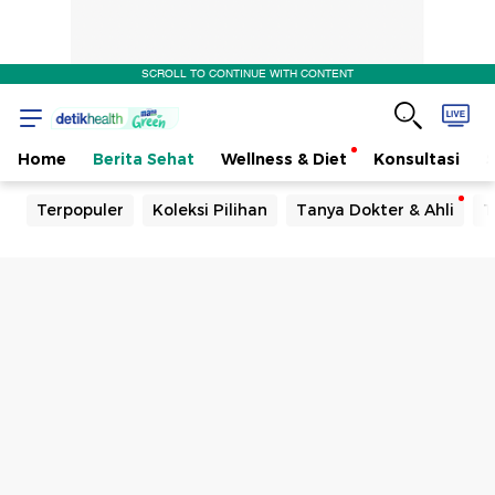
SCROLL TO CONTINUE WITH CONTENT
Home
Berita Sehat
Wellness & Diet
Konsultasi
Terpopuler
Koleksi Pilihan
Tanya Dokter & Ahli
T