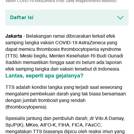
Vaksin COVID-19 AstraZeneca (Foto: Getty Images/Antonio Masiello)
Daftar Isi
Lantas, seperti apa gejalanya?
Jakarta
-
Belakangan ramai dibicarakan terkait efek
samping langka vaksin COVID-19 AstraZeneca yang
dapat memicu thrombosis thrombocytopenia syndrome
(TTS). Meski begitu, Menteri Kesehatan RI Budi Gunadi
Sadikin memastikan hingga saat ini belum ada laporan
efek samping langka dari vaksin tersebut di Indonesia.
Lantas, seperti apa gejalanya?
TTS adalah kondisi langka yang terjadi saat seseorang
mengalami pembekuan darah yang tak biasa bersamaan
dengan jumlah trombosit yang rendah
(thrombocytopenia).
Spesialis jantung dan pembuluh darah, dr Vito A Damay,
SpJP(K), MKes, AIFO-K, FIHA, FICA, FAsCC,
mengatakan TTS biasanya dipicu oleh reaksi imun yang