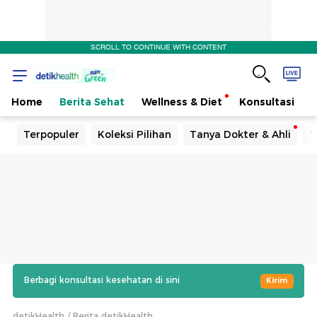
SCROLL TO CONTINUE WITH CONTENT
Home
Berita Sehat
Wellness & Diet
Konsultasi
Terpopuler
Koleksi Pilihan
Tanya Dokter & Ahli
T
Berbagi konsultasi kesehatan di sini
Kirim
detikHealth
Berita detikHealth