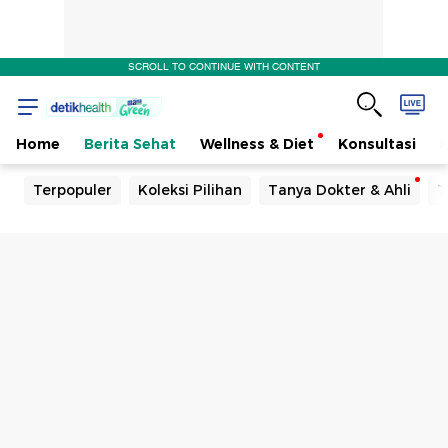
SCROLL TO CONTINUE WITH CONTENT
Home
Berita Sehat
Wellness & Diet
Konsultasi
Terpopuler
Koleksi Pilihan
Tanya Dokter & Ahli
T