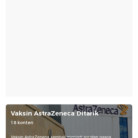
Vaksin AstraZeneca Ditarik
18 konten
Vaksin AstraZeneca kembali menjadi sorotan pasca