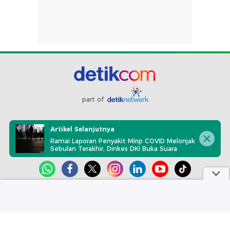
part of
Redaksi
Pedoman Media Siber
Karir
Kotak Pos
Artikel Selanjutnya
Info Iklan
Privacy Policy
Disclaimer
Ramai Laporan Penyakit Mirip COVID Melonjak
Sebulan Terakhir, Dinkes DKI Buka Suara
Download aplikasi detikcom